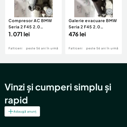
Compresor AC BMW
Galerie evacuare BMW
Seria 2 F45 2.0
Seria 2 F45 2.0
Motorina 2016
1.071 lei
Motorina 2016
476 lei
Falticeni
peste 56 ani în urmă
Falticeni
peste 56 ani în urmă
Vinzi și cumperi simplu și
rapid
Adaugă anunț