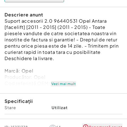
Descriere anunt
Suport accesorii 2.0 96440531 Opel Antara
[facelift] [2011 - 2015] (2011 - 2015) - Toate
piesele vandute de catre societatea noastra vin
insotite de factura si garantie! - Dreptul de retur
pentru orice piesa este de 14 zile. - Trimitem prin
curierat rapid in toata tara cu posibilitate
Deschidere la livrare.
Marcă: Opel
Producător: Opel
Cod referinţă OEM: 48777851
Vezi mai mult
Piesă: Suport accesorii 2.0 96440531
Garanție
Specificații
Stare
Utilizat