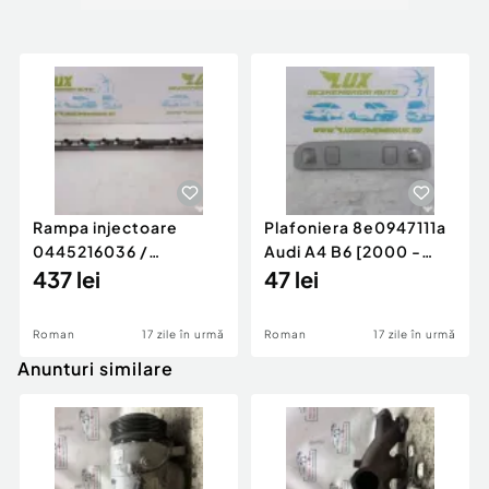
Rampa injectoare
Plafoniera 8e0947111a
0445216036 /
Audi A4 B6 [2000 -
780542302 3.0 d 313
437 lei
2005]
47 lei
cp N57D30
Roman
17 zile în urmă
Roman
17 zile în urmă
Anunturi similare