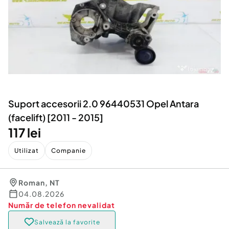
Locuri de munca
Utilaje agricole si industriale
Servicii
Piese auto si accesorii
Animale de companie
Dacia Duster
Afaceri și echipamente profesionale
Inchiriere Bunuri si Vehicule
Suport accesorii 2.0 96440531 Opel Antara
(facelift) [2011 - 2015]
117 lei
Utilizat
Companie
Roman
,
NT
04.08.2026
Număr de telefon
nevalidat
Salvează la favorite