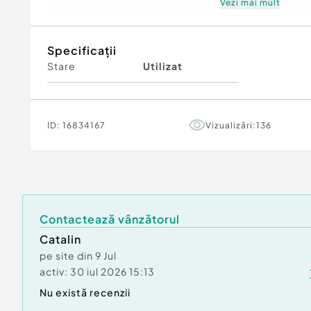
Vezi mai mult
Stare:
Piesă originală provenită din dezmembră
Specificații
Stare
Utilizat
ID:
16834167
Vizualizări:
136
Contactează vânzătorul
Catalin
pe site din
9 Jul
activ:
30 iul 2026 15:13
Nu există recenzii