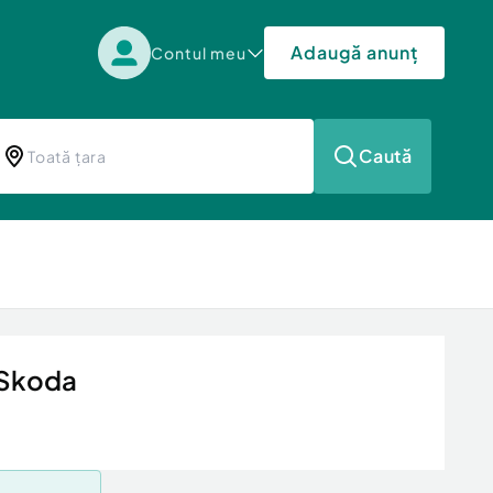
Adaugă anunț
Contul meu
Caută
 Skoda