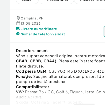
Campina
,
PH
13.05.2026
Livrare cu verificare
Număr de telefon
validat
Descriere anunt
Vând suport accesorii original pentru motoriz
CBAB, CBBB, CBAA)
. Piesa este în stare foar
filete distruse.
Cod piesă OEM:
03L 903 143 D (03L903143D
Funcție:
Susține alternatorul, compresorul de 
pompa de înaltă presiune.
Compatibilitate:
VW:
Passat B6 / CC, Golf 6, Tiguan, Jetta, Sci
Audi:
A3 (8P).
Skoda:
Octavia 2 Facelift, Superb.