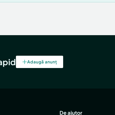
rapid
Adaugă anunț
De ajutor