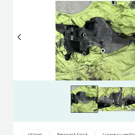
Utilizat
Persoană fizică
Livrare cu verifi