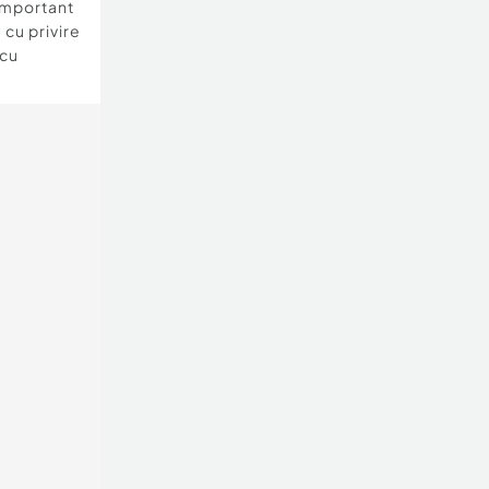
important
 cu privire
 cu