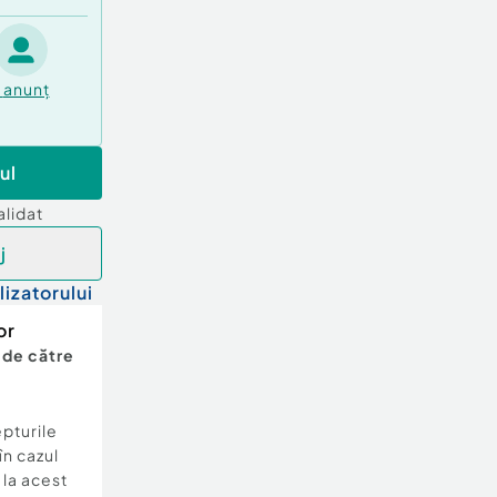
anunț
ul
alidat
j
lizatorului
or
 de către
epturile
în cazul
e la acest