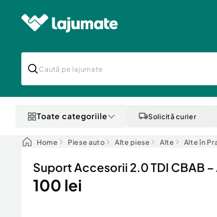
Toate categoriile
Solicită curier
Home
Piese auto
Alte piese
Alte
Alte în P
Suport Accesorii 2.0 TDI CBAB –
100 lei