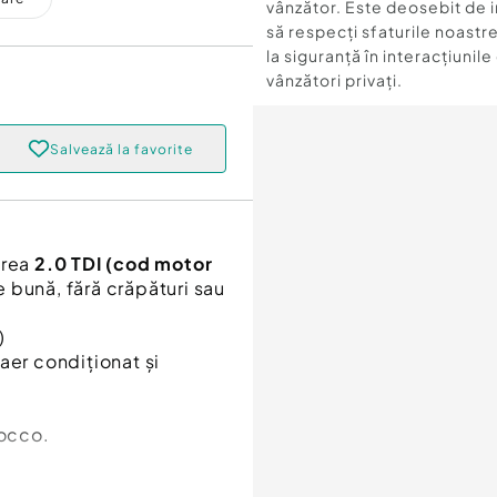
vânzător. Este deosebit de 
să respecți sfaturile noastre
la siguranță în interacțiunile
vânzători privați.
Salvează la favorite
area
2.0 TDI (cod motor
te bună, fără crăpături sau
)
aer condiționat și
rocco.