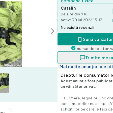
Persoană fizică
Catalin
pe site din
9 Iul
activ:
30 iul 2026 15:13
1
Nu există recenzii
Sună vânzător
numar de telefon
v
Trimite mesa
Mai multe anunțuri ale uti
Drepturile consumatoril
Acest anunț a fost publicat
un vânzător privat.
Ca urmare, legile privind dr
consumatorilor nu se aplică 
achizițiilor pe care le faci d
care