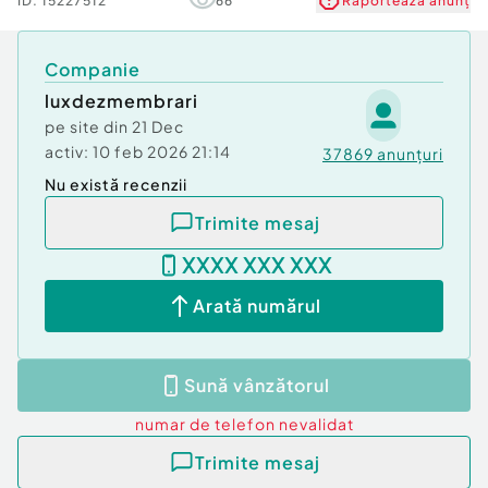
ID:
15227512
66
Raportează anunț
Companie
luxdezmembrari
pe site din
21 Dec
activ:
10 feb 2026 21:14
37869
anunțuri
Nu există recenzii
Trimite mesaj
XXXX XXX XXX
Arată numărul
Sună vânzătorul
numar de telefon
nevalidat
Trimite mesaj