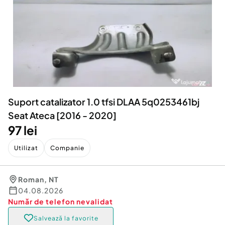
Locuri de munca
Utilaje agricole si industriale
Servicii
Piese auto si accesorii
Animale de companie
Dacia Duster
Afaceri și echipamente profesionale
Inchiriere Bunuri si Vehicule
Suport catalizator 1.0 tfsi DLAA 5q0253461bj
Seat Ateca [2016 - 2020]
97 lei
Utilizat
Companie
Roman
,
NT
04.08.2026
Număr de telefon
nevalidat
Salvează la favorite