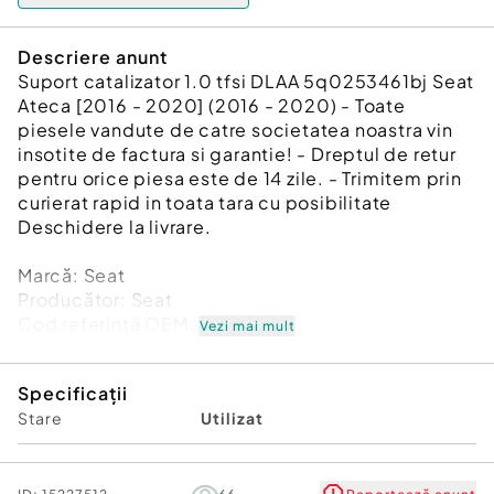
Descriere anunt
Suport catalizator 1.0 tfsi DLAA 5q0253461bj Seat
Ateca [2016 - 2020] (2016 - 2020) - Toate
piesele vandute de catre societatea noastra vin
insotite de factura si garantie! - Dreptul de retur
pentru orice piesa este de 14 zile. - Trimitem prin
curierat rapid in toata tara cu posibilitate
Deschidere la livrare.
Marcă: Seat
Producător: Seat
Cod referinţă OEM: 45946214
Vezi mai mult
Piesă: Suport catalizator 1.0 tfsi DLAA
5q0253461bj
Specificații
Garanție
Stare
Utilizat