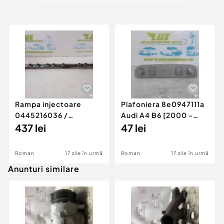
Rampa injectoare
Plafoniera 8e0947111a
0445216036 /
Audi A4 B6 [2000 -
780542302 3.0 d 313
437 lei
2005]
47 lei
cp N57D30
Roman
17 zile în urmă
Roman
17 zile în urmă
Anunturi similare