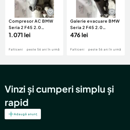
Compresor AC BMW
Galerie evacuare BMW
Seria 2 F45 2.0
Seria 2 F45 2.0
Motorina 2016
1.071 lei
Motorina 2016
476 lei
Falticeni
peste 56 ani în urmă
Falticeni
peste 56 ani în urmă
Vinzi și cumperi simplu și
rapid
Adaugă anunț