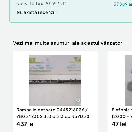
activ:
10 feb 2026 21:14
37869
a
Nu există recenzii
Vezi mai multe anunturi ale acestui vânzator
Rampa injectoare 0445216036 /
Plafonie
780542302 3.0 d 313 cp N57D30
[2000 - 
437 lei
47 lei