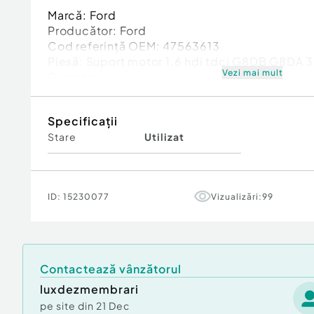
Marcă: Ford
Producător: Ford
Cod referinţă OEM: 47563613
Piesă: Suport motor 1.6 hdi tdci G8DB G8D
Vezi mai mult
Garanție
Specificații
Stare
Utilizat
ID:
15230077
Vizualizări:
99
Contactează vânzătorul
luxdezmembrari
pe site din
21 Dec