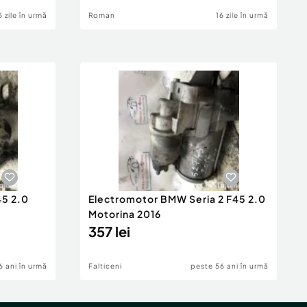
6 zile în urmă
Roman
16 zile în urmă
45 2.0
Electromotor BMW Seria 2 F45 2.0
Motorina 2016
357 lei
6 ani în urmă
Falticeni
peste 56 ani în urmă