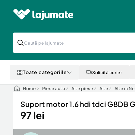
Toate categoriile
Solicită curier
Home
Piese auto
Alte piese
Alte
Alte în N
Suport motor 1.6 hdi tdci G8D
97 lei