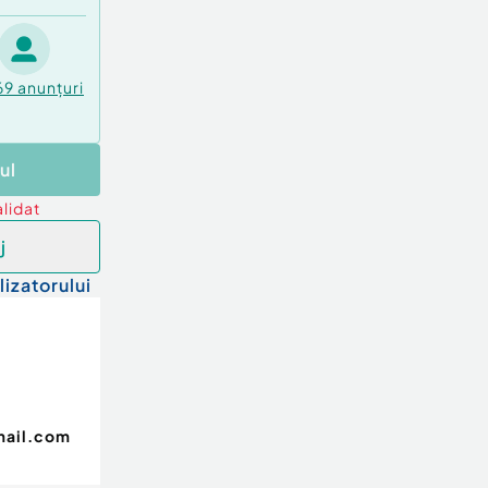
69
anunțuri
ul
lidat
j
lizatorului
mail.com