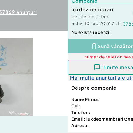
Companie
luxdezmembrari
37869
anunțuri
pe site din
21 Dec
activ:
10 feb 2026 21:14
378
Nu există recenzii
Sună vânzător
numar de telefon
neva
Trimite mesa
Mai multe anunțuri ale uti
Despre companie
Nume Firma:
Cui:
Telefon:
Email:
luxdezmembrari@g
Adresa: