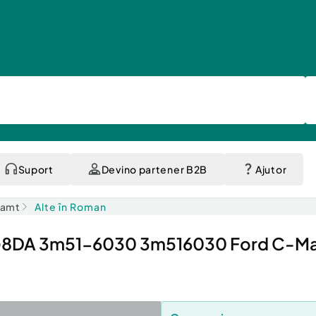
Suport
Devino partener B2B
Ajutor
eamt
Alte în Roman
B G8DA 3m51-6030 3m516030 Ford C-Ma