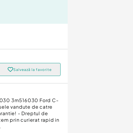
Salvează la favorite
-6030 3m516030 Ford C-
sele vandute de catre
arantie! - Dreptul de
tem prin curierat rapid in
.