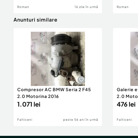
Roman
16 zile în urmă
Roman
Anunturi similare
Compresor AC BMW Seria 2 F45
Galerie 
2.0 Motorina 2016
2.0 Moto
1.071 lei
476 lei
Falticeni
peste 56 ani în urmă
Falticeni