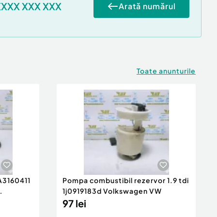
XXXX XXX XXX
Arată numărul
Toate anunturile
 A3160411
Pompa combustibil rezervor 1.9 tdi
1j0919183d Volkswagen VW
97 lei