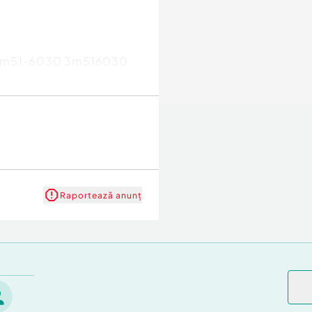
A 3m51-6030 3m516030
Raportează anunț