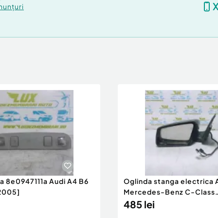
nunțuri
ra 8e0947111a Audi A4 B6
Oglinda stanga electrica
2005]
Mercedes-Benz C-Class
W204/S204 [200
485 lei