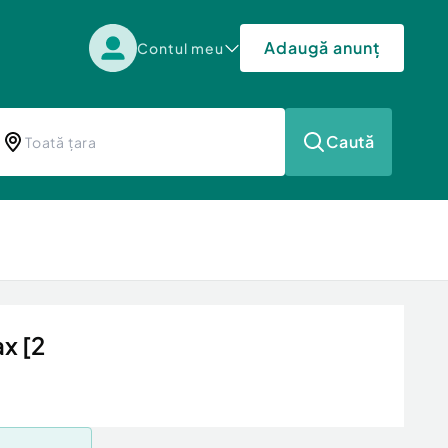
Adaugă anunț
Contul meu
Caută
x [2