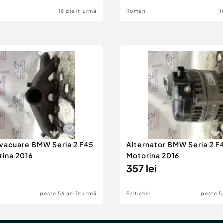
16 zile în urmă
Roman
1
evacuare BMW Seria 2 F45
Alternator BMW Seria 2 F
rina 2016
Motorina 2016
357 lei
peste 56 ani în urmă
Falticeni
peste 5