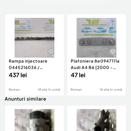
Rampa injectoare
Plafoniera 8e0947111a
0445216036 /
Audi A4 B6 [2000 -
780542302 3.0 d 313
437 lei
2005]
47 lei
cp N57D30
Roman
18 zile în urmă
Roman
18 zile în urmă
Anunturi similare