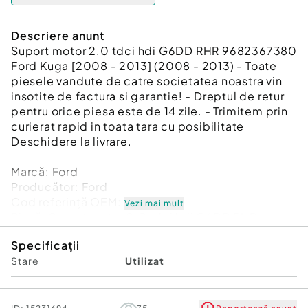
Descriere anunt
Suport motor 2.0 tdci hdi G6DD RHR 9682367380
Ford Kuga [2008 - 2013] (2008 - 2013) - Toate
piesele vandute de catre societatea noastra vin
insotite de factura si garantie! - Dreptul de retur
pentru orice piesa este de 14 zile. - Trimitem prin
curierat rapid in toata tara cu posibilitate
Deschidere la livrare.
Marcă: Ford
Producător: Ford
Cod referinţă OEM: 48939198
Vezi mai mult
Piesă: Suport motor 2.0 tdci hdi G6DD RHR
9682367380
Specificații
Garanție
Stare
Utilizat