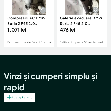
Compresor AC BMW
Galerie evacuare BMW
Seria 2 F45 2.0
Seria 2 F45 2.0
Motorina 2016
1.071 lei
Motorina 2016
476 lei
Falticeni
peste 56 ani în urmă
Falticeni
peste 56 ani în urmă
Vinzi și cumperi simplu și
rapid
Adaugă anunț