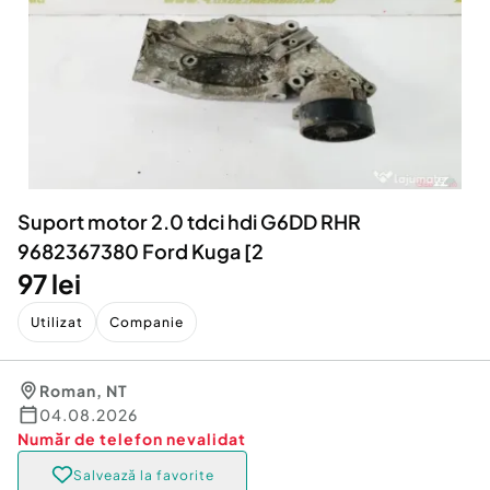
Locuri de munca
Utilaje agricole si industriale
Servicii
Piese auto si accesorii
Animale de companie
Dacia Duster
Afaceri și echipamente profesionale
Inchiriere Bunuri si Vehicule
Suport motor 2.0 tdci hdi G6DD RHR
9682367380 Ford Kuga [2
97 lei
Utilizat
Companie
Roman
,
NT
04.08.2026
Număr de telefon
nevalidat
Salvează la favorite