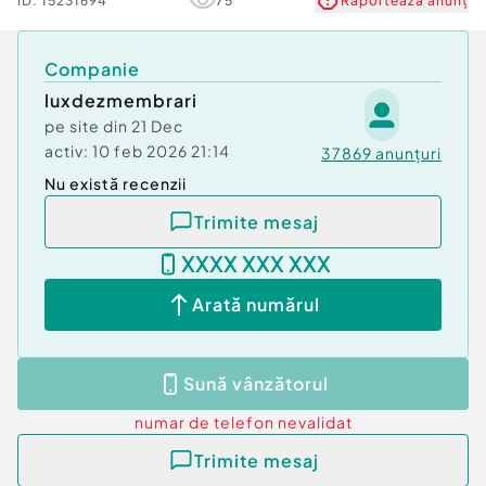
ID:
15231694
75
Raportează anunț
Companie
luxdezmembrari
pe site din
21 Dec
activ:
10 feb 2026 21:14
37869
anunțuri
Nu există recenzii
Trimite mesaj
XXXX XXX XXX
Arată numărul
Sună vânzătorul
numar de telefon
nevalidat
Trimite mesaj