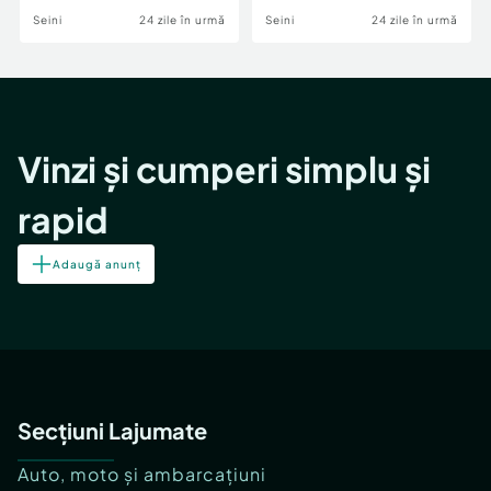
Seini
24 zile în urmă
Seini
24 zile în urmă
Vinzi și cumperi simplu și
rapid
Adaugă anunț
Secțiuni Lajumate
Auto, moto și ambarcațiuni