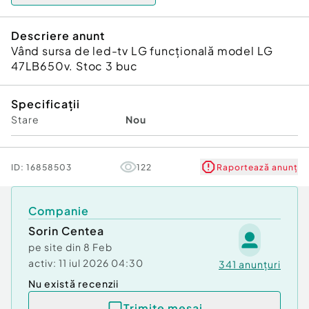
Descriere anunt
Vând sursa de led-tv LG funcțională model LG
47LB650v. Stoc 3 buc
Specificații
Stare
Nou
ID:
16858503
122
Raportează anunț
Companie
Sorin Centea
pe site din
8 Feb
activ:
11 iul 2026 04:30
341
anunțuri
Nu există recenzii
Trimite mesaj