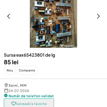
Locuri de munca
Utilaje agricole si industriale
Servicii
Piese auto si accesorii
Animale de companie
Dacia Duster
Afaceri și echipamente profesionale
Inchiriere Bunuri si Vehicule
Sursa eax65423801 de lg
85 lei
Nou
Companie
Seini
,
MM
24.07.2026
Număr de telefon
validat
Salvează la favorite