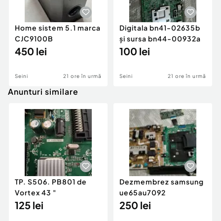
Home sistem 5.1 marca
Digitala bn41-02635b
CJC9100B
și sursa bn44-00932a
450 lei
100 lei
Seini
21 ore în urmă
Seini
21 ore în urmă
Anunturi similare
TP. S506. PB801 de
Dezmembrez samsung
Vortex 43 "
ue65au7092
125 lei
250 lei