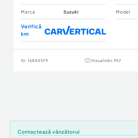
Marca
Suzuki
Model
Verifică
km
ID:
16840579
Vizualizări:
957
Contactează vânzătorul