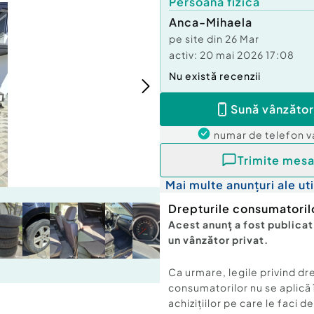
Persoană fizică
Anca-Mihaela
pe site din
26 Mar
activ:
20 mai 2026 17:08
Nu există recenzii
Sună vânzător
numar de telefon
v
Trimite mesa
Mai multe anunțuri ale uti
Drepturile consumatoril
Acest anunț a fost publicat
un vânzător privat.
Ca urmare, legile privind dr
consumatorilor nu se aplică 
achizițiilor pe care le faci d