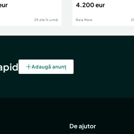
eur
4.200 eur
29 zile în urmă
Baia Mare
2
rapid
Adaugă anunț
De ajutor