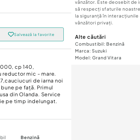
vânzător. Este deosebit de 
să respecți sfaturile noastre
la siguranță în interacțiunile
vânzători privați.
Salvează la favorite
Alte căutări
Combustibil
:
Benzină
Marca
:
Suzuki
Model
:
Grand Vitara
2000, cp 140,
 reductor mic - mare.
27,cauciucuri de iarna noi
e bune pe față. Primul
dusa din Olanda. Service
tie pe timp indelungat.
bil
Benzină