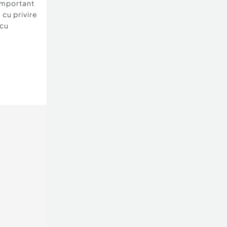
important
 cu privire
 cu