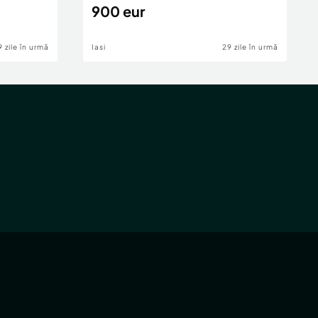
900 eur
9 zile în urmă
Iasi
29 zile în urmă