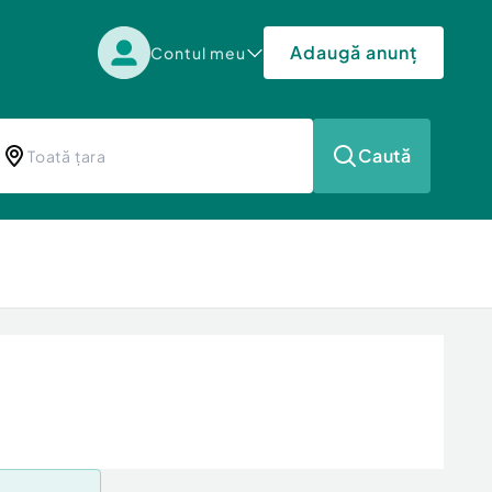
Adaugă anunț
Contul meu
Caută