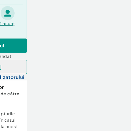
1
anunț
ul
alidat
j
lizatorului
or
 de către
epturile
în cazul
e la acest