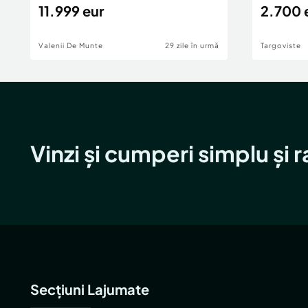
11.999 eur
2.700 
Valenii De Munte
29 zile în urmă
Targoviste
Vinzi și cumperi simplu și 
Secțiuni Lajumate