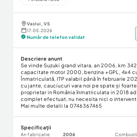
Vaslui
,
VS
17.05.2026
Număr de telefon
validat
Descriere anunt
Se vinde Suzuki grand vitara, an 2006, km 34
capacitate motor 2000, benzina +GPL, 4x4 cu
Înmatriculată, ITP valabil până în februarie 20
cu jante, cauciucuri vara noi pe spate și foart
proprietar in România înmatriculata in 2018 a
complet efectuat, nu necesita nici o interven
Mai multe detalii la 0746367465
Specificații
An fabricatie
2006
Combusti