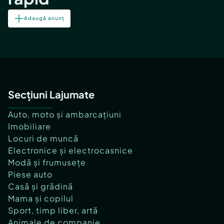
Adaugă anunț
Secțiuni Lajumate
Auto, moto și ambarcațiuni
Imobiliare
Locuri de muncă
Electronice și electrocasnice
Modă și frumusețe
Piese auto
Casă și grădină
Mama și copilul
Sport, timp liber, artă
Animale de companie