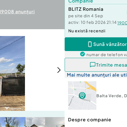
Companie
BLITZ Romania
19008
anunțuri
pe site din
4 Sep
activ:
10 feb 2026 21:14
190
Nu există recenzii
Sună vânzător
numar de telefon
v
Trimite mesa
Mai multe anunțuri ale uti
Balta Verde
,
D
Despre companie