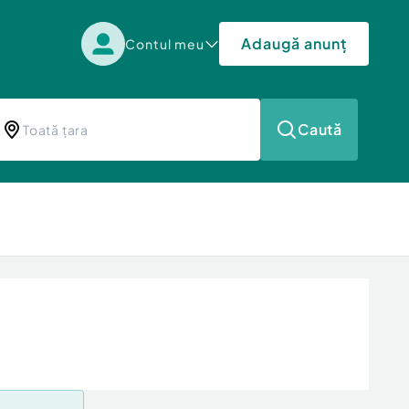
Adaugă anunț
Contul meu
Caută