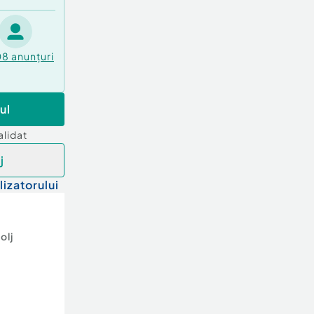
08
anunțuri
ul
alidat
j
lizatorului
olj