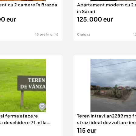
nt cu 2 camere în Brazda
Apartament modern cu 2
în Sărari
0 eur
125.000 eur
13 ore în urmă
Craiova
1
eal ferma afacere
Teren intravilan2289 mp fr
la deschidere 71 ml la
strazi ideal dezvoltare im
115 eur