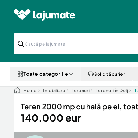
Toate categoriile
Solicită curier
Home
Imobiliare
Terenuri
Terenuri în Dolj
T
Teren 2000 mp cu hală pe el, toate 
140.000 eur