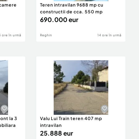
 camere
Teren intravilan 9688 mp cu
constructii de cca. 550 mp
690.000 eur
3 ore în urmă
Reghin
14 ore în urmă
ont la 3
Valu Lui Train teren 407 mp
obiliara
intravilan
25.888 eur