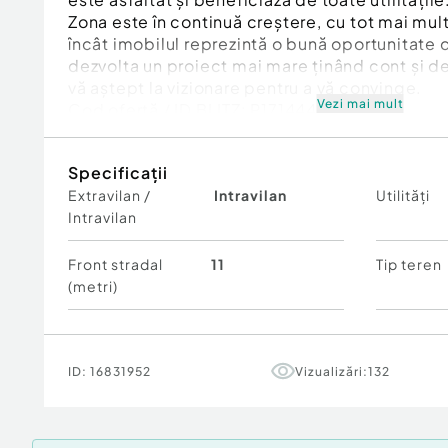
Zona este în continuă creștere, cu tot mai mult
încât imobilul reprezintă o bună oportunitate d
dezvolta un proiect mai mare ținând cont și d
vă aștept la vizionare pentru a vă convinge.
Vezi mai mult
Cod ofertă / ID BLITZ: P171444
Id intern: P171444
Specificații
Extravilan /
Intravilan
Utilități
Intravilan
Front stradal
11
Tip teren
(metri)
ID:
16831952
Vizualizări:
132