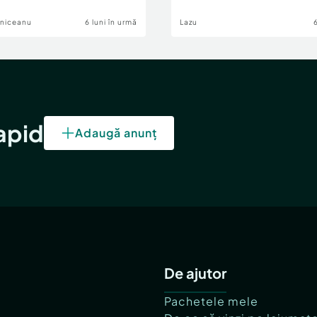
lniceanu
6 luni în urmă
Lazu
rapid
Adaugă anunț
De ajutor
Pachetele mele