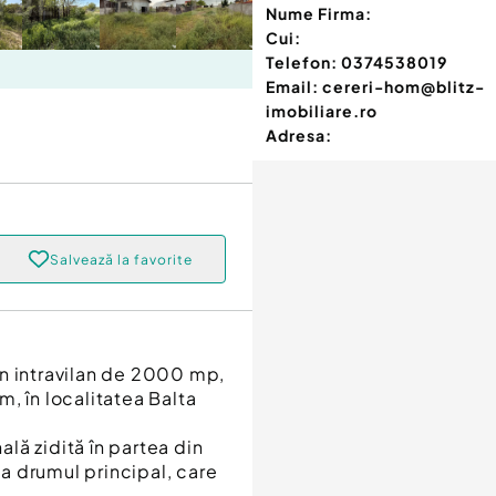
Nume Firma:
Cui:
Telefon:
0374538019
Email:
cereri-hom@blitz-
imobiliare.ro
Adresa:
Salvează la favorite
en intravilan de 2000 mp,
, în localitatea Balta
ală zidită în partea din
la drumul principal, care
.