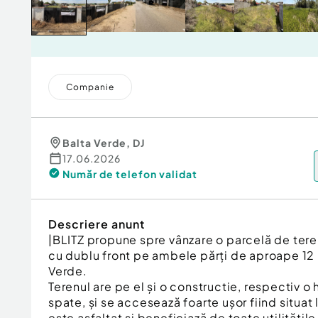
Companie
Balta Verde
,
DJ
17.06.2026
Număr de telefon
validat
Descriere anunt
|BLITZ propune spre vânzare o parcelă de ter
cu dublu front pe ambele părți de aproape 12 m
Verde.
Terenul are pe el și o constructie, respectiv o h
spate, și se accesează foarte ușor fiind situat 
este asfaltat și beneficiază de toate utilitățile