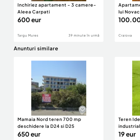
Inchiriez apartament - 3 camere-
Apartame
Aleea Carpati
lui Novac
600 eur
100.00
Targu Mures
39 minute în urmă
Craiova
Anunturi similare
Mamaia Nord teren 700 mp
Teren Id
deschidere la D24 si D25
industria
650 eur
DN2A
19 eur