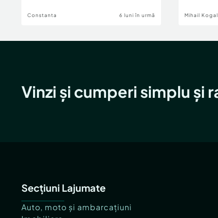
Constanta
6 luni în urmă
Mihail Koga
Vinzi și cumperi simplu și 
Secțiuni Lajumate
Auto, moto și ambarcațiuni