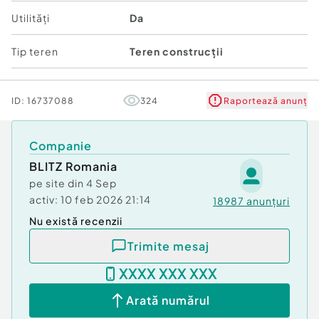
Utilități
Da
Tip teren
Teren construcții
ID:
16737088
324
Raportează anunț
Companie
BLITZ Romania
pe site din
4 Sep
activ:
10 feb 2026 21:14
18987
anunțuri
Nu există recenzii
Trimite mesaj
XXXX XXX XXX
Arată numărul