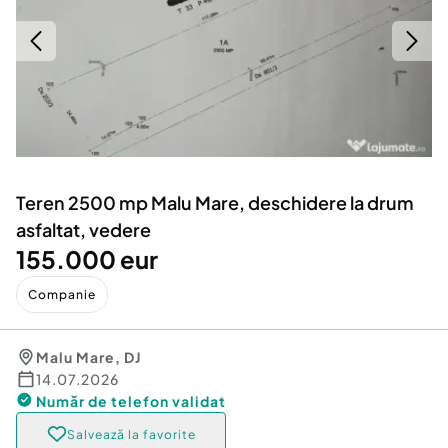
Locuri de munca
Utilaje agricole si industriale
Servicii
Piese auto si accesorii
Animale de companie
Dacia Duster
Afaceri și echipamente profesionale
Inchiriere Bunuri si Vehicule
Teren 2500 mp Malu Mare, deschidere la drum
asfaltat, vedere
155.000 eur
Companie
Malu Mare
,
DJ
14.07.2026
Număr de telefon
validat
Salvează la favorite