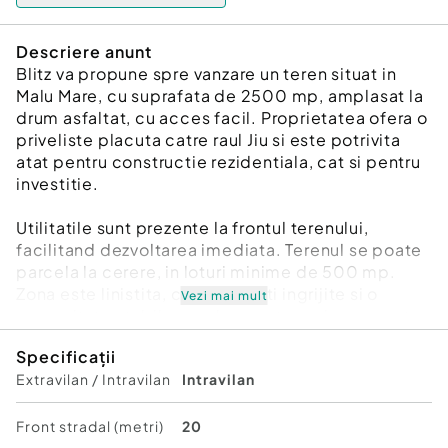
Descriere anunt
Blitz va propune spre vanzare un teren situat in
Malu Mare, cu suprafata de 2500 mp, amplasat la
drum asfaltat, cu acces facil. Proprietatea ofera o
priveliste placuta catre raul Jiu si este potrivita
atat pentru constructie rezidentiala, cat si pentru
investitie.
Utilitatile sunt prezente la frontul terenului,
facilitand dezvoltarea imediata. Terenul se poate
parcela la cerere, in loturi minime de 500 mp.
Zona este linistita, cu vecinatati ingrijite si o
Vezi mai mult
comunitate stabila, un plus pentru cei care cauta
un cadru echilibrat si bine asezat.
Specificații
Cod ofertă / ID BLITZ: P163282
Extravilan / Intravilan
Intravilan
Id intern: P163282
Front stradal (metri)
20