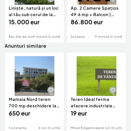
Liniște, natură și un loc
Ap. 2 Camere Spațios
al tău sub cerul de la
49.6 mp + Balcon |
Râul A
15.000 eur
Burdujeni | Rate 35
86.800 eur
Rau Alb de Jos
9 minute în urmă
Suceava
9 minute în urmă
Anunturi similare
Mamaia Nord teren
Teren Ideal ferma
700 mp deschidere la
afacere industriala
D24 si D25
650 eur
deschidere 71 ml la
19 eur
DN2A
Constanta
6 luni în urmă
Mihail Kogalniceanu
6 luni în urmă