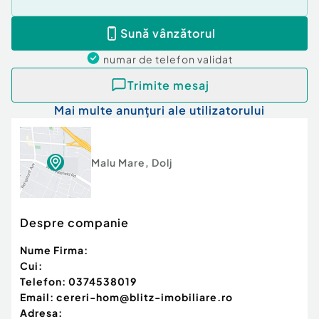
Sună vânzătorul
numar de telefon
validat
Trimite mesaj
Mai multe anunțuri ale utilizatorului
Malu Mare
,
Dolj
Despre companie
Nume Firma:
Cui:
Telefon:
0374538019
Email:
cereri-hom@blitz-imobiliare.ro
Adresa: