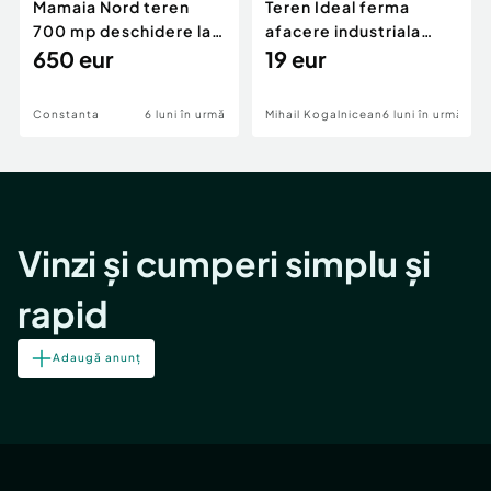
Mamaia Nord teren
Teren Ideal ferma
700 mp deschidere la
afacere industriala
D24 si D25
650 eur
deschidere 71 ml la
19 eur
DN2A
Constanta
6 luni în urmă
Mihail Kogalniceanu
6 luni în urmă
Vinzi și cumperi simplu și
rapid
Adaugă anunț