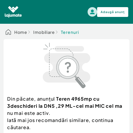
Adaugă anunț
Alege categoria
Home
Imobiliare
Terenuri
Auto, moto si ambarcatiuni
Toate Anunturile
Auto, moto si ambarcatiuni
Imobiliare
Autoturisme
Electronice si electrocasnice
Anvelope si Jante
Casa si gradina
Alege dupa sezon
Piese auto
Scutere - ATV - UTV
Din păcate, anunțul
Teren 4965mp cu
Mama si copilul
Autoutilitare
3deschideri la DN5 ,29 ML-cel mai MIC cel ma
Moda si frumusete
Ambarcatiuni
nu mai este activ.
Sport, timp liber, arta
Iată mai jos recomandări similare, continua
Camioane - Rulote - Remorci
Agro si Industrie
căutarea.
Motociclete