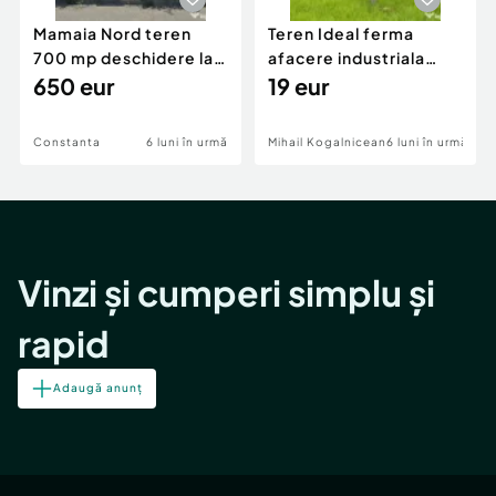
Mamaia Nord teren
Teren Ideal ferma
700 mp deschidere la
afacere industriala
D24 si D25
650 eur
deschidere 71 ml la
19 eur
DN2A
Constanta
6 luni în urmă
Mihail Kogalniceanu
6 luni în urmă
Vinzi și cumperi simplu și
rapid
Adaugă anunț