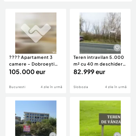
Locuri de munca
Utilaje agricole si industriale
Servicii
Piese auto si accesorii
Animale de companie
Dacia Duster
Afaceri și echipamente profesionale
Inchiriere Bunuri si Vehicule
???? Apartament 3
Teren intravilan 5.000
camere – Dobroești
m² cu 40 m deschidere
Preț: 105000€
105.000 eur
la DN2A –...
82.999 eur
Bucuresti
4 zile în urmă
Slobozia
4 zile în urmă