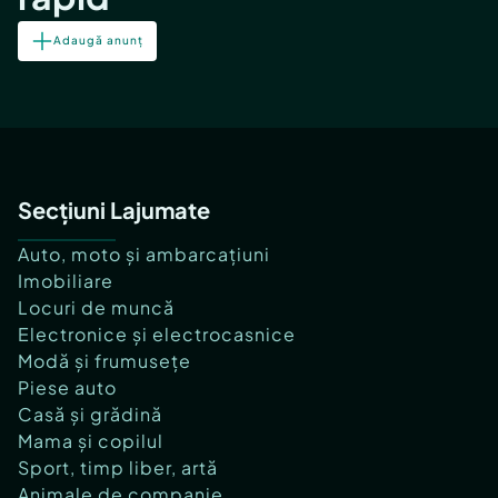
Adaugă anunț
Secțiuni Lajumate
Auto, moto și ambarcațiuni
Imobiliare
Locuri de muncă
Electronice și electrocasnice
Modă și frumusețe
Piese auto
Casă și grădină
Mama și copilul
Sport, timp liber, artă
Animale de companie