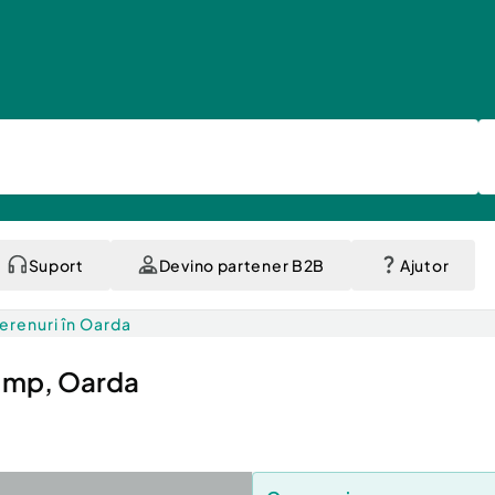
Suport
Devino partener B2B
Ajutor
erenuri în Oarda
1 mp, Oarda