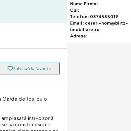
Nume Firma:
Cui:
Telefon:
0374538019
Email:
cereri-hom@blitz-
imobiliare.ro
Adresa:
Salvează la favorite
în Oarda de Jos, cu o
e amplasată într-o zonă
oresc să construiască o
n același timp aproape de