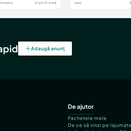
lniceanu
6 luni în urmă
Lazu
rapid
Adaugă anunț
De ajutor
Pachetele mele
De ce să vinzi pe lajumat