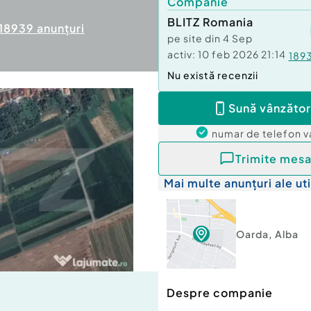
Companie
BLITZ Romania
18939
anunțuri
pe site din
4 Sep
activ:
10 feb 2026 21:14
189
Nu există recenzii
Sună vânzător
numar de telefon
v
Trimite mesa
Mai multe anunțuri ale uti
Oarda
,
Alba
Despre companie