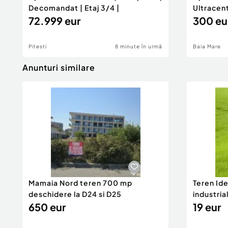
Decomandat | Etaj 3/4 |
Ultracen
72.999 eur
300 eu
Pitesti
8 minute în urmă
Baia Mare
Anunturi similare
Mamaia Nord teren 700 mp
Teren Id
deschidere la D24 si D25
industria
650 eur
DN2A
19 eur