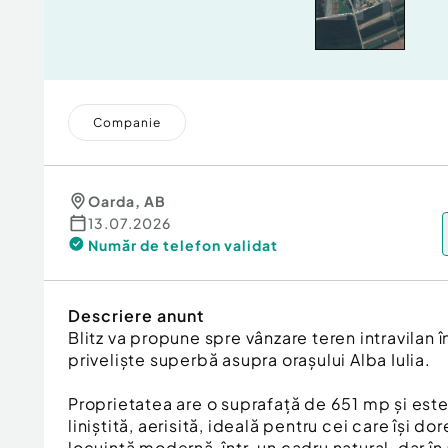
Companie
Oarda
,
AB
13.07.2026
Număr de telefon
validat
Descriere anunt
Blitz va propune spre vânzare teren intravilan 
priveliște superbă asupra orașului Alba Iulia.
Proprietatea are o suprafață de 651 mp și est
liniștită, aerisită, ideală pentru cei care își d
locuință modernă, într-un cadru natural, dar î