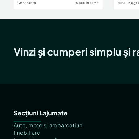
Constanta
6 luni în urmă
Mihail Koga
Vinzi și cumperi simplu și 
Secțiuni Lajumate
Auto, moto și ambarcațiuni
Imobiliare