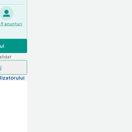
39
anunțuri
ul
alidat
j
lizatorului