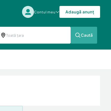
Adaugă anunț
Contul meu
Caută