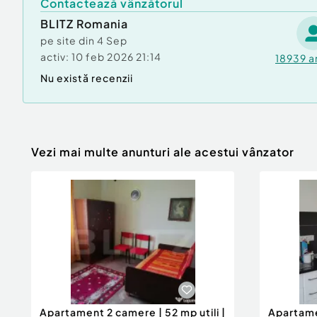
Contactează vânzătorul
BLITZ Romania
pe site din
4 Sep
activ:
10 feb 2026 21:14
18939
a
Nu există recenzii
Vezi mai multe anunturi ale acestui vânzator
Apartament 2 camere | 52 mp utili |
Apartame