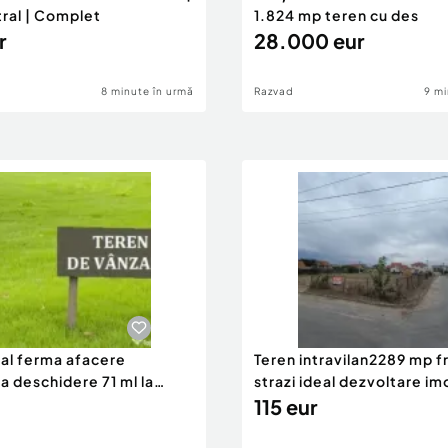
tral | Complet
1.824 mp teren cu des
r
28.000 eur
8 minute în urmă
Razvad
9 mi
eal ferma afacere
Teren intravilan2289 mp fr
la deschidere 71 ml la
strazi ideal dezvoltare im
115 eur