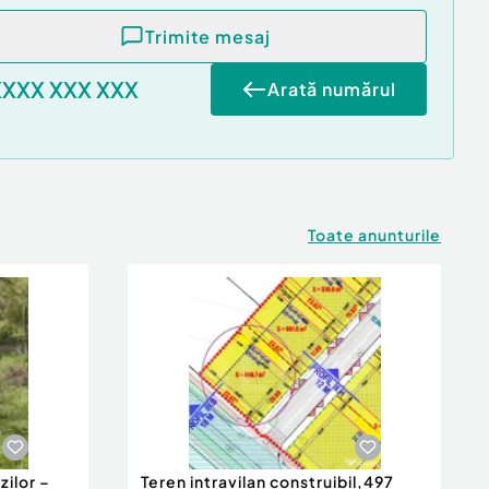
Trimite mesaj
XXXX XXX XXX
Arată numărul
Toate anunturile
zilor –
Teren intravilan construibil,497