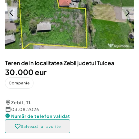
Locuri de munca
Utilaje agricole si industriale
Servicii
Piese auto si accesorii
Animale de companie
Dacia Duster
Afaceri și echipamente profesionale
Inchiriere Bunuri si Vehicule
Teren de in localitatea Zebil judetul Tulcea
30.000 eur
Companie
Zebil
,
TL
03.08.2026
Număr de telefon
validat
Salvează la favorite