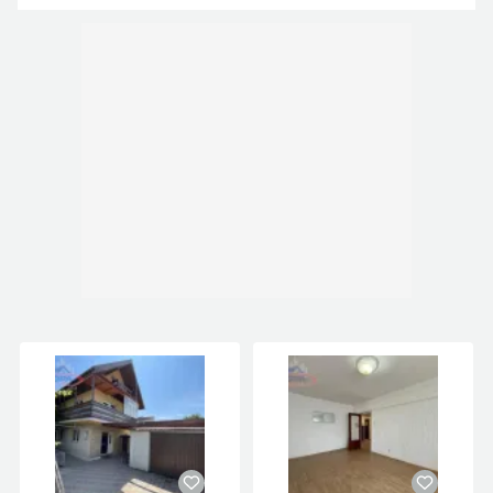
De ce sa colaborezi cu Europa ImobiliareS
Seriozitate: Proprietate verificata juridic, istoric
curat si acte pregatite complet pentru vanzare.
Cumperi fara riscuri.
Rapiditate: Stabilim vizionarea imediat in functie
de programul dumneavoastra. Pentru aceasta
proprietate dispunem de cheile in agentie.
Profesionalism: Va oferim consultanta gratuita pe
tot parcursul tranzactiei, inclusiv pentru dosarul
de credit bancar sau pasii notariali.
Pentru detalii suplimentare si programarea unei
vizionari, contactati-ne la numarul de telefon:
0722233464
Pentru mai multe informatii si vizionari nu ezitati sa
ne contactati sau va asteptam la sediul agentiei