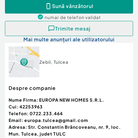
de buget pentru viitorul proprietar.
Sună vânzătorul
Utilitati: Retelele de apa, curent electric si
canalizare sunt disponibile exact la limita
numar de telefon
validat
proprietatii, facilitand o racordare rapida si
Trimite mesaj
costuri minime de bransare.
Mai multe anunțuri ale utilizatorului
Facilitati si Logistica
Zebil
,
Tulcea
Depozitare: Spatiul interior de 50 mp poate fi
utilizat imediat ca zona de depozitare securizata
pentru materiale sau unelte.
Despre companie
Acces imobil: Acces auto facil direct de la drumul
principal pana la limita proprietatii, pretabil
Nume Firma:
EUROPA NEW HOMES S.R.L.
pentru autoturisme si utilaje de constructii.
Cui:
42253963
Parcare: Suprafata ampla a terenului permite
Telefon:
0722.233.464
amenajarea unei parcari private generoase sau a
Email:
europa.tulcea@gmail.com
mai multor cai de acces.
Adresa:
Str. Constantin Brâncoveanu, nr. 9, loc.
Mun. Tulcea, judet TULC