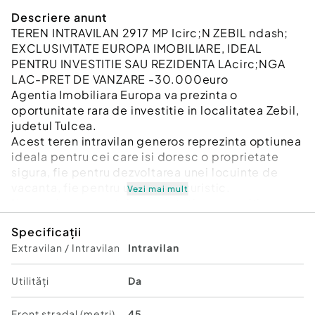
Descriere anunt
TEREN INTRAVILAN 2917 MP Icirc;N ZEBIL ndash;
EXCLUSIVITATE EUROPA IMOBILIARE, IDEAL
PENTRU INVESTITIE SAU REZIDENTA LAcirc;NGA
LAC-PRET DE VANZARE -30.000euro
Agentia Imobiliara Europa va prezinta o
oportunitate rara de investitie in localitatea Zebil,
judetul Tulcea.
Acest teren intravilan generos reprezinta optiunea
ideala pentru cei care isi doresc o proprietate
sigura, fie pentru dezvoltarea unei locuinte de
vacanta, fie pentru un proiect turistic.
Vezi mai mult
Nota unica a acestei proprietati este pozitionarea
sa strategica in imediata apropiere a lacului
Specificații
Babadag, oferind un peisaj natural deosebit si un
Extravilan / Intravilan
Intravilan
potential urias de valorificare pe termen lung.
Compartimentare si Suprafete
Utilități
Da
Suprafata totala teren: 2917 mp intravilan.
Deschidere stradala: 45 metri liniari, ideala pentru
Front stradal (metri)
45