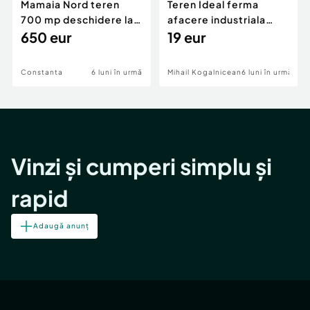
Mamaia Nord teren
Teren Ideal ferma
700 mp deschidere la
afacere industriala
D24 si D25
650 eur
deschidere 71 ml la
19 eur
DN2A
Constanta
6 luni în urmă
Mihail Kogalniceanu
6 luni în urmă
Vinzi și cumperi simplu și
rapid
Adaugă anunț