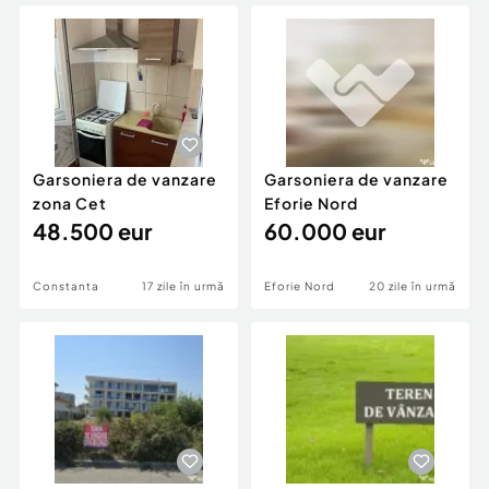
Locuri de munca
Utilaje agricole si industriale
Servicii
Piese auto si accesorii
Animale de companie
Dacia Duster
Afaceri și echipamente profesionale
Inchiriere Bunuri si Vehicule
Garsoniera de vanzare
Garsoniera de vanzare
zona Cet
Eforie Nord
48.500 eur
60.000 eur
Constanta
17 zile în urmă
Eforie Nord
20 zile în urmă