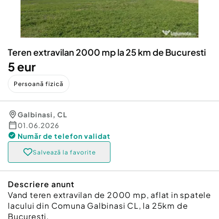
Locuri de munca
Utilaje agricole si industriale
Servicii
Piese auto si accesorii
Animale de companie
Dacia Duster
Afaceri și echipamente profesionale
Teren extravilan 2000 mp la 25 km de Bucuresti
Inchiriere Bunuri si Vehicule
5 eur
Persoană fizică
Galbinasi
,
CL
01.06.2026
Număr de telefon
validat
Salvează la favorite
Descriere anunt
Vand teren extravilan de 2000 mp, aflat in spatele
lacului din Comuna Galbinasi CL, la 25km de
Bucuresti.