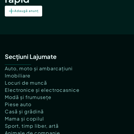
Adaugă anunț
Secțiuni Lajumate
Auto, moto și ambarcațiuni
Imobiliare
Locuri de muncă
Electronice și electrocasnice
Modă și frumusețe
Piese auto
Casă și grădină
Mama și copilul
Sport, timp liber, artă
Animale de companie