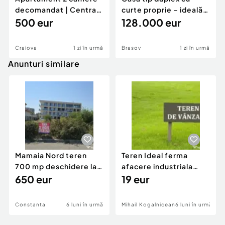
decomandat | Centrală
curte proprie – ideală
proprie | 60 mp |
500 eur
pentru renovar
128.000 eur
Craiova
1 zi în urmă
Brasov
1 zi în urmă
Anunturi similare
Mamaia Nord teren
Teren Ideal ferma
700 mp deschidere la
afacere industriala
D24 si D25
650 eur
deschidere 71 ml la
19 eur
DN2A
Constanta
6 luni în urmă
Mihail Kogalniceanu
6 luni în urmă