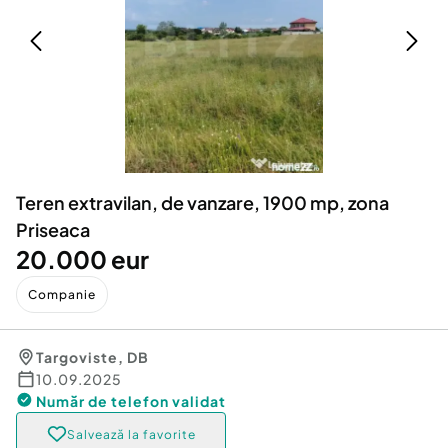
Locuri de munca
Utilaje agricole si industriale
Servicii
Piese auto si accesorii
Animale de companie
Dacia Duster
Afaceri și echipamente profesionale
Inchiriere Bunuri si Vehicule
Teren extravilan, de vanzare, 1900 mp, zona
Priseaca
20.000 eur
Companie
Targoviste
,
DB
10.09.2025
Număr de telefon
validat
Salvează la favorite