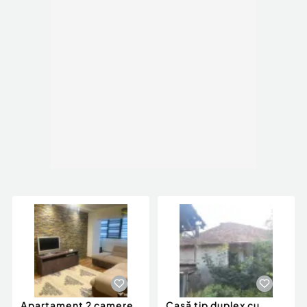
Apartament 2 camere
Casă tip duplex cu