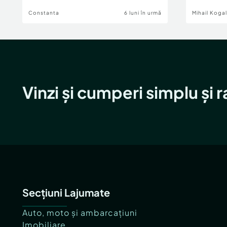
Constanta
6 luni în urmă
Mihail Koga
Vinzi și cumperi simplu și 
Secțiuni Lajumate
Auto, moto și ambarcațiuni
Imobiliare