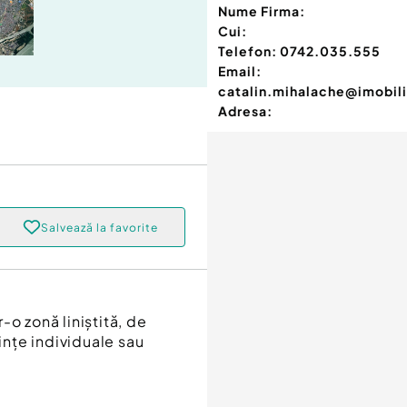
Nume Firma:
Cui:
Telefon:
0742.035.555
Email:
catalin.mihalache@imobili
Adresa:
Salvează la favorite
r-o zonă liniștită, de
uințe individuale sau