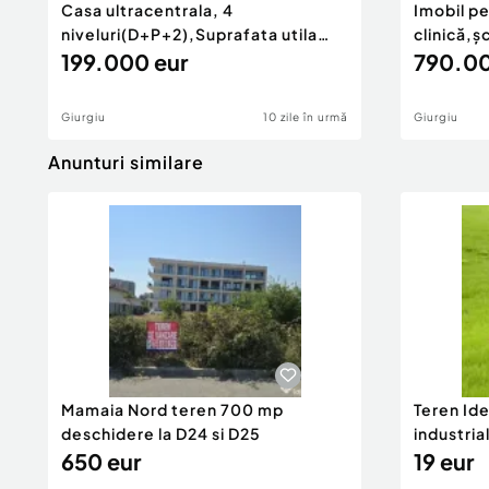
Casa ultracentrala, 4
Imobil pe
niveluri(D+P+2),Suprafata utila
clinică,ș
168...
199.000 eur
790.00
Giurgiu
10 zile în urmă
Giurgiu
Anunturi similare
Mamaia Nord teren 700 mp
Teren Id
deschidere la D24 si D25
industria
650 eur
DN2A
19 eur