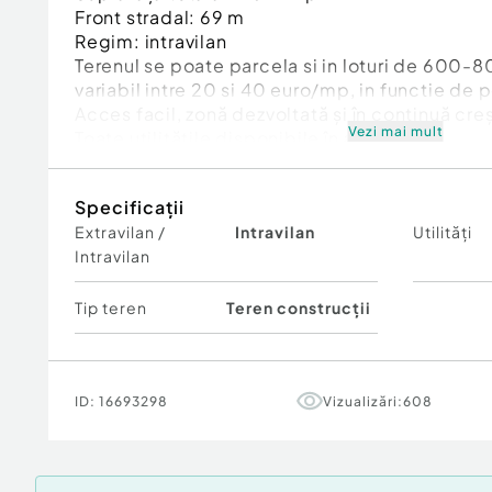
Front stradal: 69 m
Regim: intravilan
Terenul se poate parcela si in loturi de 600-8
variabil intre 20 si 40 euro/mp, in functie de 
Acces facil, zonă dezvoltată și în continuă cre
Vezi mai mult
Toate utilitățile disponibile în apropiere
Specificații
Extravilan /
Intravilan
Utilități
Intravilan
Tip teren
Teren construcții
ID:
16693298
Vizualizări:
608