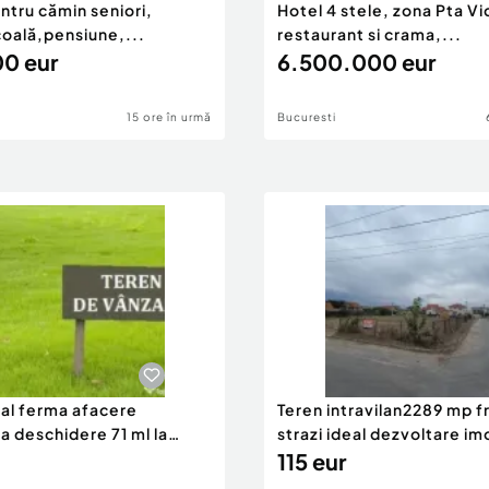
ntru cămin seniori,
Hotel 4 stele, zona Pta Vi
coală,pensiune,...
restaurant si crama,...
0 eur
6.500.000 eur
15 ore în urmă
Bucuresti
eal ferma afacere
Teren intravilan2289 mp fr
la deschidere 71 ml la
strazi ideal dezvoltare im
115 eur