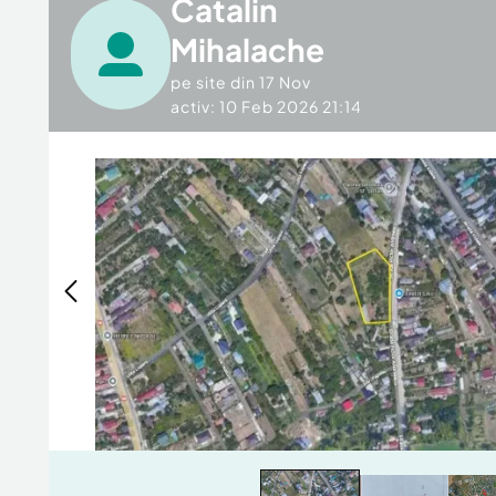
Catalin
Mihalache
pe site din
17 Nov
activ: 10 Feb 2026 21:14