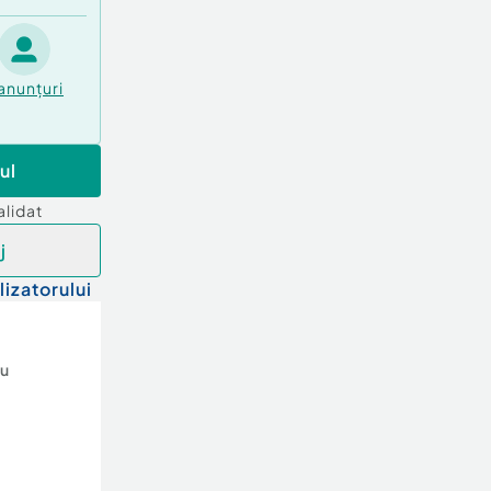
anunțuri
ul
alidat
j
lizatorului
iu