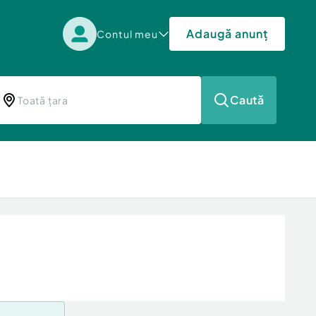
Adaugă anunț
Contul meu
Caută