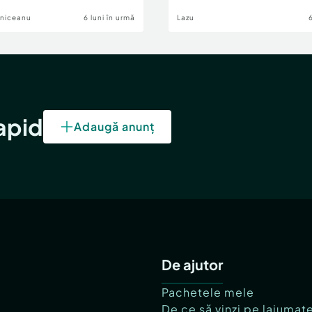
lniceanu
6 luni în urmă
Lazu
rapid
Adaugă anunț
De ajutor
Pachetele mele
De ce să vinzi pe lajumat