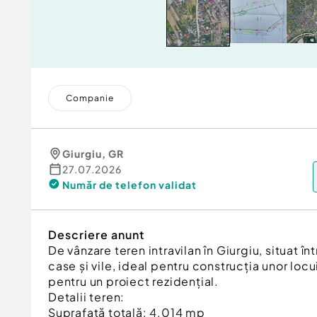
Companie
Giurgiu
,
GR
27.07.2026
Număr de telefon
validat
Descriere anunt
De vânzare teren intravilan în Giurgiu, situat înt
case și vile, ideal pentru construcția unor loc
pentru un proiect rezidențial.
Detalii teren:
Suprafață totală: 4.014 mp