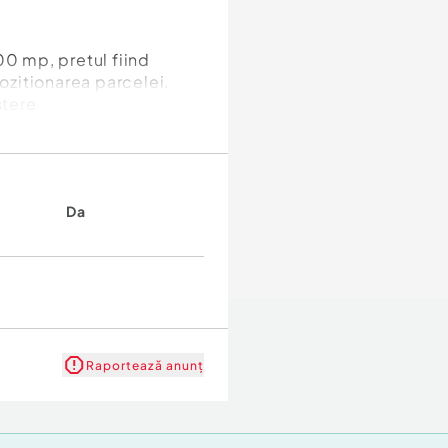
00 mp, pretul fiind
pozitionarea parcelei.
ștere
Da
Raportează anunț