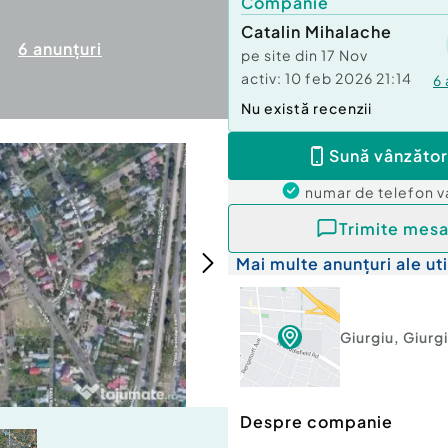
Companie
Catalin Mihalache
6
anunțuri
pe site din
17 Nov
activ:
10 feb 2026 21:14
6
Nu există recenzii
Sună vânzător
numar de telefon
v
Trimite mesa
Mai multe anunțuri ale uti
Giurgiu
,
Giurg
Despre companie