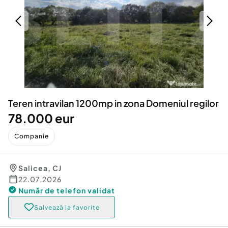
Locuri de munca
Utilaje agricole si industriale
Servicii
Piese auto si accesorii
Animale de companie
Dacia Duster
Afaceri și echipamente profesionale
Inchiriere Bunuri si Vehicule
Teren intravilan 1200mp in zona Domeniul regilor
78.000 eur
Companie
Salicea
,
CJ
22.07.2026
Număr de telefon
validat
Salvează la favorite