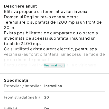
Descriere anunt
Blitz va propune un teren intravilan in zona
Domeniul Regilor intr-o zona superba.
Terenul are o suprafata de 1200 mp si un front de
20 m.
Exista posibilitatea de cumparare cu o parcela
invecinata de aceeasi suprafata, insumand un
total de 2400 mp.
Ca si utilitati exista curent electric, pentru apa
vecinii si-au forat o fantana, iar accesul se face de
pe un drum de pamant.
Pentru detalii va invitam sa veniti la o vizionare.
Vezi mai mult
Cod ofertă / ID BLITZ: P156948
Id intern: P156948
Specificații
Extravilan / Intravilan
Intravilan
Front stradal (metri)
20
Utilități
Da