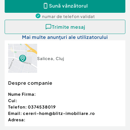
Sună vânzătorul
numar de telefon
validat
Trimite mesaj
Mai multe anunțuri ale utilizatorului
Salicea
,
Cluj
Despre companie
Nume Firma:
Cui:
Telefon:
0374538019
Email:
cereri-hom@blitz-imobiliare.ro
Adresa: