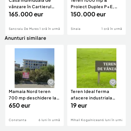
Casă individuală de
Teren 1000 mp &
vânzare în Cartierul
Proiect Duplex P+E,
Răsăritului,
165.000 eur
Sinaia - Zamora,
150.000 eur
Panoram
Sancraiu De Mures
1 oră în urmă
Sinaia
1 oră în urmă
Anunturi similare
Mamaia Nord teren
Teren Ideal ferma
700 mp deschidere la
afacere industriala
D24 si D25
650 eur
deschidere 71 ml la
19 eur
DN2A
Constanta
6 luni în urmă
Mihail Kogalniceanu
6 luni în urmă