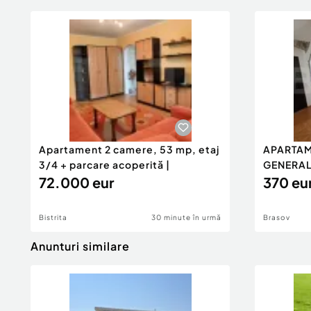
Apartament 2 camere, 53 mp, etaj
APARTAME
3/4 + parcare acoperită |
GENERAL
72.000 eur
DE
370 eu
Bistrita
30 minute în urmă
Brasov
Anunturi similare