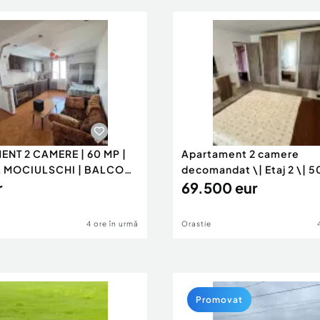
NT 2 CAMERE | 60 MP |
Apartament 2 camere
 MOCIULSCHI | BALCON
decomandat \| Etaj 2 \| 5
r
mp ba
69.500 eur
4 ore în urmă
Orastie
Promovat