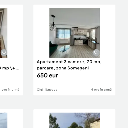
Apartament 3 camere, 70 mp,
0 mp \+ 8
parcare, zona Someșeni
650 eur
4 ore în urmă
Cluj-Napoca
4 ore în urmă