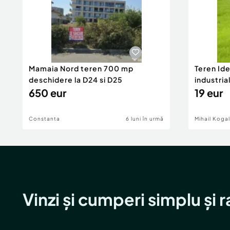
Mamaia Nord teren 700 mp
Teren Id
deschidere la D24 si D25
industria
650 eur
DN2A
19 eur
Constanta
6 luni în urmă
Mihail Koga
Vinzi și cumperi simplu și 