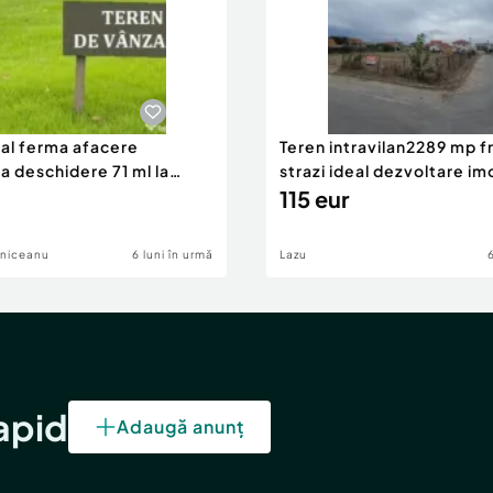
eal ferma afacere
Teren intravilan2289 mp fr
la deschidere 71 ml la
strazi ideal dezvoltare im
115 eur
lniceanu
6 luni în urmă
Lazu
rapid
Adaugă anunț