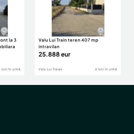
ont la 3
Valu Lui Train teren 407 mp
obiliara
intravilan
25.888 eur
6 luni în urmă
Valu Lui Traian
6 luni în urmă