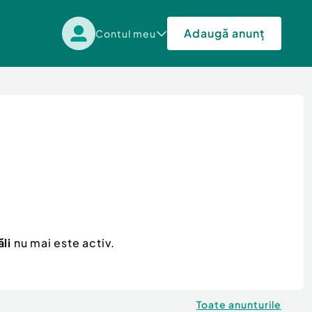
Adaugă anunț
Contul meu
ăli
nu mai este activ.
Toate anunturile