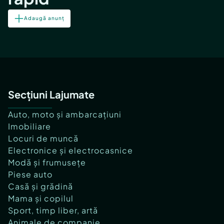
Adaugă anunț
Secțiuni Lajumate
Auto, moto și ambarcațiuni
Imobiliare
Locuri de muncă
Electronice și electrocasnice
Modă și frumusețe
Piese auto
Casă și grădină
Mama și copilul
Sport, timp liber, artă
Animale de companie