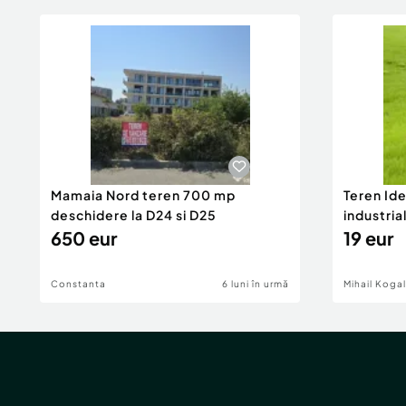
Mamaia Nord teren 700 mp
Teren Id
deschidere la D24 si D25
industria
650 eur
DN2A
19 eur
Constanta
6 luni în urmă
Mihail Koga