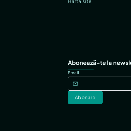
Hartă site
Abonează-te la newsl
Email
Abonare