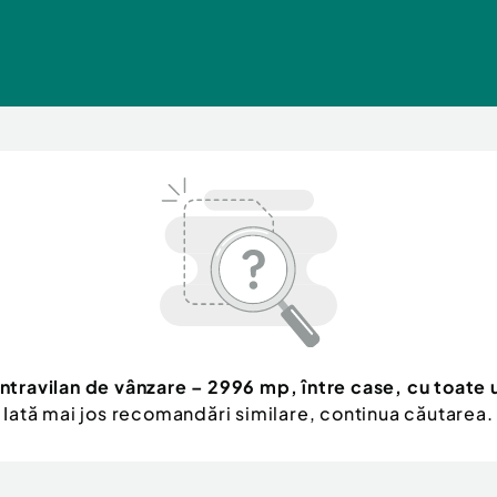
intravilan de vânzare – 2996 mp, între case, cu toate ut
Iată mai jos recomandări similare, continua căutarea.