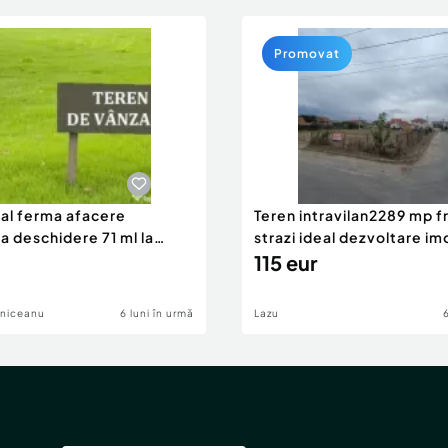
Promovat
eal ferma afacere
Teren intravilan2289 mp fr
la deschidere 71 ml la
strazi ideal dezvoltare im
115 eur
lniceanu
6 luni în urmă
Lazu