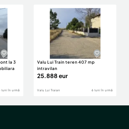
ont la 3
Valu Lui Train teren 407 mp
obiliara
intravilan
25.888 eur
6 luni în urmă
Valu Lui Traian
6 luni în urmă