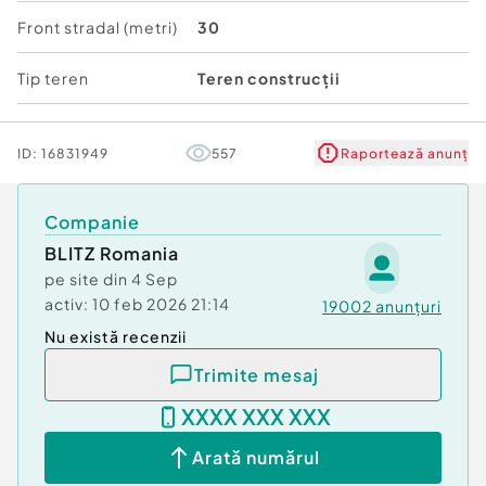
-ideal pentru construcție locuințe;
Front stradal (metri)
30
Datorită configurației avantajoase și accesului
facil, terenul reprezintă o oportunitate excelentă
Tip teren
Teren construcții
atât pentru dezvoltatori, cât și pentru cei care își
doresc o proprietate într-o zonă în continuă
dezvoltare.
ID:
16831949
557
Raportează anunț
Cod ofertă / ID BLITZ: P171527
Id intern: P171527
Companie
BLITZ Romania
pe site din
4 Sep
activ:
10 feb 2026 21:14
19002
anunțuri
Nu există recenzii
Trimite mesaj
XXXX XXX XXX
Arată numărul