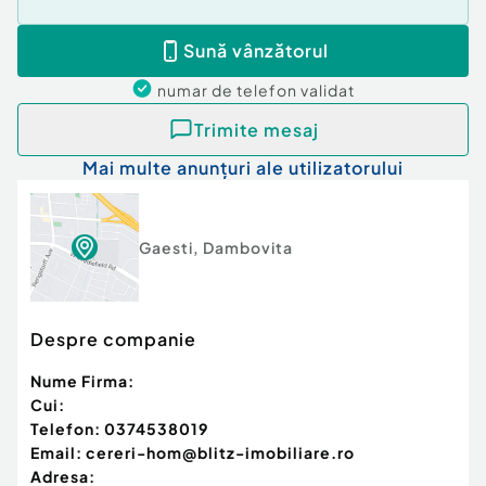
Sună vânzătorul
numar de telefon
validat
Trimite mesaj
Mai multe anunțuri ale utilizatorului
Gaesti
,
Dambovita
Despre companie
Nume Firma:
Cui:
Telefon:
0374538019
Email:
cereri-hom@blitz-imobiliare.ro
Adresa: