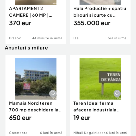
APARTAMENT 2
Hala Productie + spatiu
CAMERE | 60 MP |
birouri si curte cu
GENERAL MOCIULSCHI
370 eur
acces TIR - Danc
355.000 eur
| BALCON DE
Brasov
44 minute în urmă
Iasi
1 oră în urmă
Anunturi similare
Mamaia Nord teren
Teren Ideal ferma
700 mp deschidere la
afacere industriala
D24 si D25
650 eur
deschidere 71 ml la
19 eur
DN2A
Constanta
6 luni în urmă
Mihail Kogalniceanu
6 luni în urmă