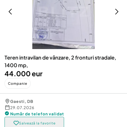
Locuri de munca
Utilaje agricole si industriale
Servicii
Piese auto si accesorii
Animale de companie
Dacia Duster
Afaceri și echipamente profesionale
Inchiriere Bunuri si Vehicule
Teren intravilan de vânzare, 2 fronturi stradale,
1400 mp,
44.000 eur
Companie
Gaesti
,
DB
29.07.2026
Număr de telefon
validat
Salvează la favorite