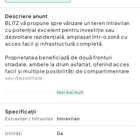
Descriere anunt
BLITZ vă propune spre vânzare un teren intravilan
cu potențial excelent pentru investiție sau
dezvoltare rezidențială, amplasat într-o zonă cu
acces facil și infrastructură completă.
Proprietatea beneficiază de două fronturi
stradale, ambele la drum asfaltat, oferind acces
facil și multiple posibilități de compartimentare
sau dezvoltare.
Caracteristici principale:
Vezi mai mult
-teren intravilan;
Specificații
-deschidere generoasă;
Extravilan / Intravilan
Intravilan
-2 fronturi stradale;
-acces din două drumuri asfaltate;
-utilități trase la proprietate;
Utilități
Da
-posibilitate de parcelare;