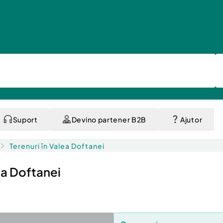
Suport
Devino partener B2B
Ajutor
Terenuri în Valea Doftanei
ea Doftanei