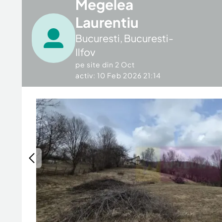
Megelea
Laurentiu
Bucuresti
,
Bucuresti-
Ilfov
pe site din
2 Oct
activ: 10 Feb 2026 21:14