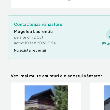
Indicatori urbanistici:
POT: 20%
CUT: 0,5
Regim de înălțime: P+2E
Contactează vânzătorul
Megelea Laurentiu
Aer curat, liniște și natură – locația ideală pent
casă de vacanță
pe site din
2 Oct
proiect turistic (cabane, glamping, boutique r
activ:
10 feb 2026 21:14
99
a
investiție pe termen lung
Nu există recenzii
Pentru detalii și vizionări: 0729 935 536
Ofertă listată de Mervani
Vezi mai multe anunturi ale acestui vânzator