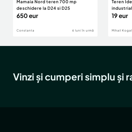
Mamaia Nord teren 700 mp
Teren Id
deschidere la D24 si D25
industria
650 eur
DN2A
19 eur
Constanta
6 luni în urmă
Mihail Koga
Vinzi și cumperi simplu și 