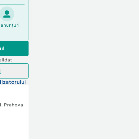
anunțuri
ul
alidat
j
lizatorului
i
,
Prahova