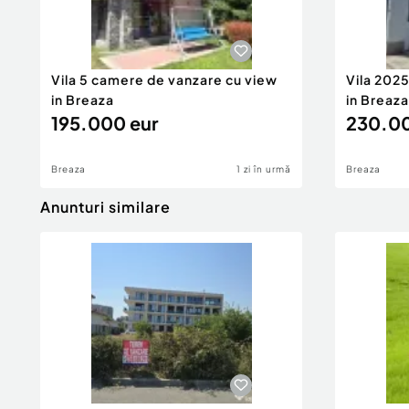
Vila 5 camere de vanzare cu view
Vila 202
in Breaza
in Breaza
195.000 eur
230.00
Breaza
1 zi în urmă
Breaza
Anunturi similare