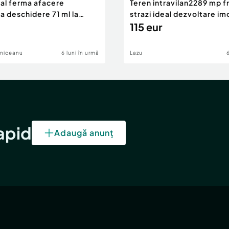
eal ferma afacere
Teren intravilan2289 mp fr
la deschidere 71 ml la
strazi ideal dezvoltare im
115 eur
lniceanu
6 luni în urmă
Lazu
rapid
Adaugă anunț