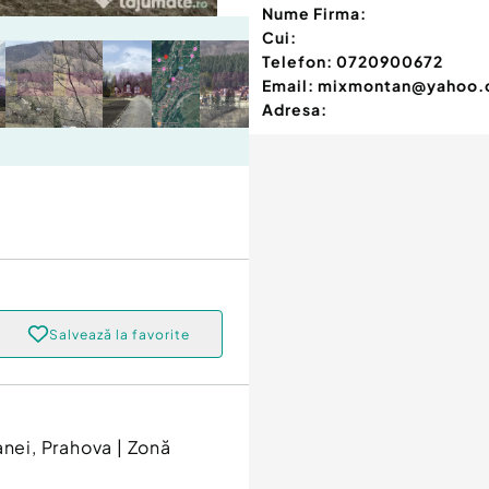
Nume Firma:
Cui:
Telefon:
0720900672
Email:
mixmontan@yahoo
Adresa:
Salvează la favorite
anei, Prahova | Zonă