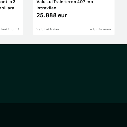
ont la 3
Valu Lui Train teren 407 mp
obiliara
intravilan
25.888 eur
6 luni în urmă
Valu Lui Traian
6 luni în urmă