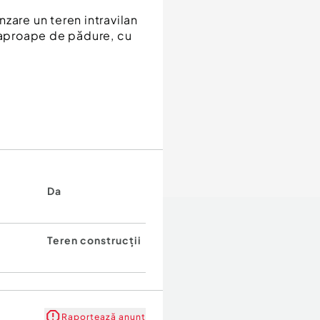
zare un teren intravilan
, aproape de pădure, cu
:
spectaculoasă asupra
roiecte arhitecturale
Da
case tip A-frame, ceea
 zonei.
Teren construcții
Raportează anunț