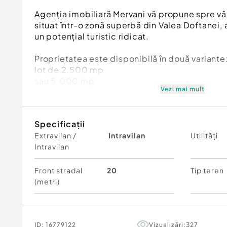
Agenția imobiliară Mervani vă propune spre vân
situat într-o zonă superbă din Valea Doftanei
un potențial turistic ridicat.
Proprietatea este disponibilă în două variante
lot de 2.500 mp
sau 5.000 mp
Vezi mai mult
Terenul este în pantă, oferind o perspectivă 
împrejurimilor și posibilitatea realizării unor p
Specificații
deosebite (cabane, A-frame, pensiuni).
Extravilan /
Intravilan
Utilități
Intravilan
În imediata apropiere se află un complex de 
ce confirmă dezvoltarea turistică accelerată a
Front stradal
20
Tip teren
Utilități:
(metri)
energie electrică
apă
drum asfaltat în apropiere
ID:
16779122
Vizualizări:
327