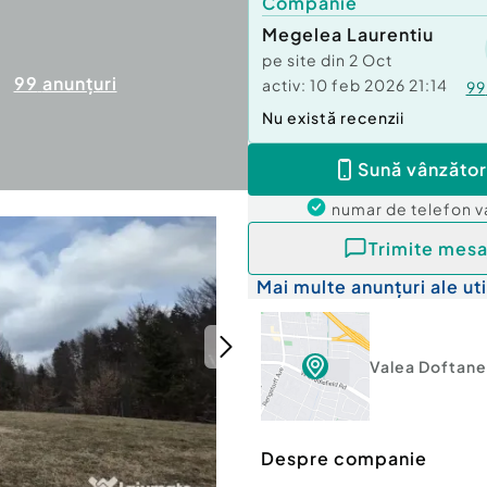
Companie
Megelea Laurentiu
pe site din
2 Oct
99
anunțuri
activ:
10 feb 2026 21:14
99
Nu există recenzii
Sună vânzător
numar de telefon
v
Trimite mesa
Mai multe anunțuri ale uti
Valea Doftane
Despre companie