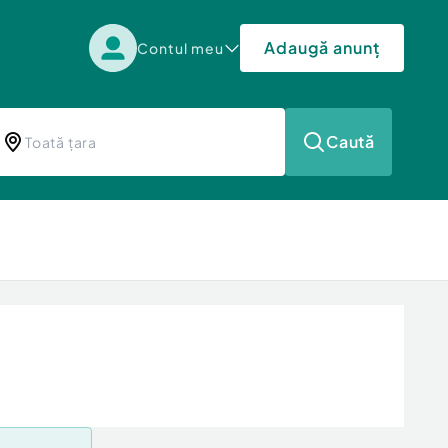
Adaugă anunț
Contul meu
Caută