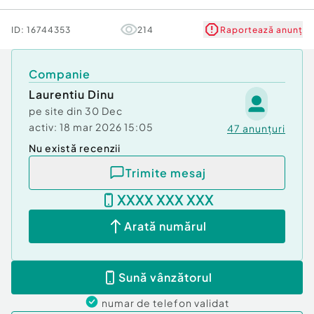
ID:
16744353
214
Raportează anunț
Companie
Laurentiu Dinu
pe site din
30 Dec
activ:
18 mar 2026 15:05
47
anunțuri
Nu există recenzii
Trimite mesaj
XXXX XXX XXX
Arată numărul
Sună vânzătorul
numar de telefon
validat