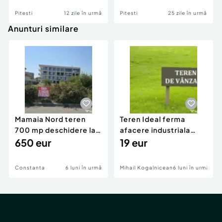
Pitesti
12 zile în urmă
Pitesti
25 zile în urmă
Anunturi similare
Mamaia Nord teren
Teren Ideal ferma
700 mp deschidere la
afacere industriala
D24 si D25
650 eur
deschidere 71 ml la
19 eur
DN2A
Constanta
6 luni în urmă
Mihail Kogalniceanu
6 luni în urmă