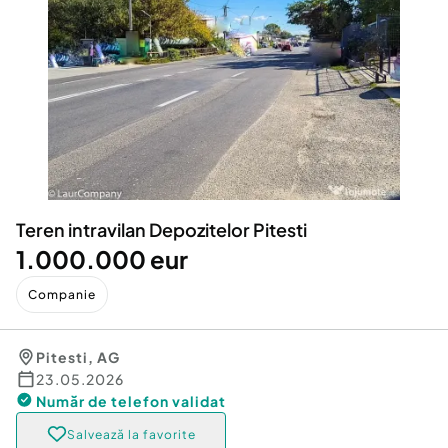
Locuri de munca
Utilaje agricole si industriale
Servicii
Piese auto si accesorii
Animale de companie
Dacia Duster
Afaceri și echipamente profesionale
Inchiriere Bunuri si Vehicule
Teren intravilan Depozitelor Pitesti
1.000.000 eur
Companie
Pitesti
,
AG
23.05.2026
Număr de telefon
validat
Salvează la favorite