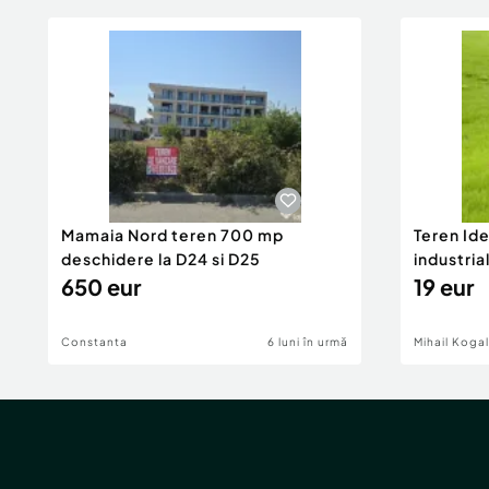
Mamaia Nord teren 700 mp
Teren Id
deschidere la D24 si D25
industria
650 eur
DN2A
19 eur
Constanta
6 luni în urmă
Mihail Koga