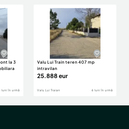
ont la 3
Valu Lui Train teren 407 mp
obiliara
intravilan
25.888 eur
6 luni în urmă
Valu Lui Traian
6 luni în urmă