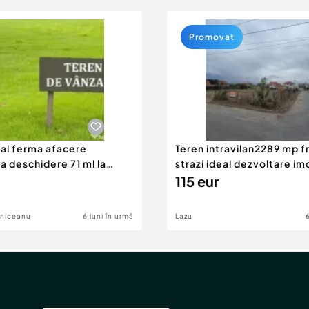
Promovat
eal ferma afacere
Teren intravilan2289 mp fr
la deschidere 71 ml la
strazi ideal dezvoltare im
115 eur
lniceanu
6 luni în urmă
Lazu