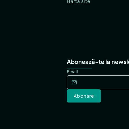
Hartă site
Abonează-te la newsl
Email
Abonare