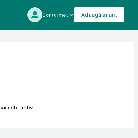
Adaugă anunț
Contul meu
ai este activ.