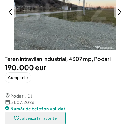
Locuri de munca
Utilaje agricole si industriale
Servicii
Piese auto si accesorii
Animale de companie
Dacia Duster
Afaceri și echipamente profesionale
Inchiriere Bunuri si Vehicule
Teren intravilan industrial, 4307 mp, Podari
190.000 eur
Companie
Podari
,
DJ
31.07.2026
Număr de telefon
validat
Salvează la favorite