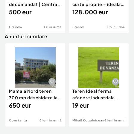
decomandat | Centrală
curte proprie – ideală
proprie | 60 mp |
500 eur
pentru renovar
128.000 eur
Craiova
1 zi în urmă
Brasov
1 zi în urmă
Anunturi similare
Mamaia Nord teren
Teren Ideal ferma
700 mp deschidere la
afacere industriala
D24 si D25
650 eur
deschidere 71 ml la
19 eur
DN2A
Constanta
6 luni în urmă
Mihail Kogalniceanu
6 luni în urmă