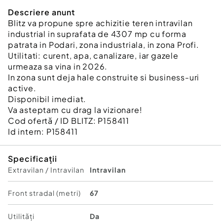
Descriere anunt
Blitz va propune spre achizitie teren intravilan
industrial in suprafata de 4307 mp cu forma
patrata in Podari, zona industriala, in zona Profi.
Utilitati: curent, apa, canalizare, iar gazele
urmeaza sa vina in 2026.
In zona sunt deja hale construite si business-uri
active.
Disponibil imediat.
Va asteptam cu drag la vizionare!
Cod ofertă / ID BLITZ: P158411
Id intern: P158411
Specificații
Extravilan / Intravilan
Intravilan
Front stradal (metri)
67
Utilități
Da