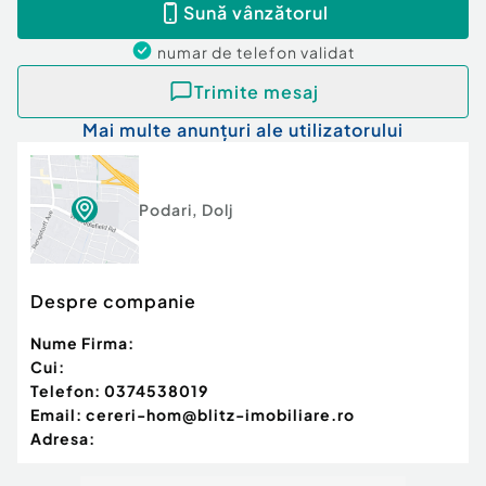
Sună vânzătorul
numar de telefon
validat
Trimite mesaj
Mai multe anunțuri ale utilizatorului
Podari
,
Dolj
Despre companie
Nume Firma:
Cui:
Telefon:
0374538019
Email:
cereri-hom@blitz-imobiliare.ro
Adresa: