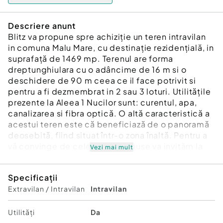
Descriere anunt
Blitz va propune spre achiziție un teren intravilan
in comuna Malu Mare, cu destinație rezidențială, in
suprafață de 1469 mp. Terenul are forma
dreptunghiulara cu o adâncime de 16 m si o
deschidere de 90 m ceea ce il face potrivit si
pentru a fi dezmembrat in 2 sau 3 loturi. Utilitățile
prezente la Aleea 1 Nucilor sunt: curentul, apa,
canalizarea si fibra optică. O altă caracteristică a
acestui teren este că beneficiază de o panoramă
deosebită, fiind situat într-o zona înaltă. Pentru a
vă convinge de cele mai sus spuse va invităm la
Vezi mai mult
vizionare!
Cod ofertă / ID BLITZ: P164358
Specificații
Id intern: P164358
Extravilan / Intravilan
Intravilan
Utilități
Da