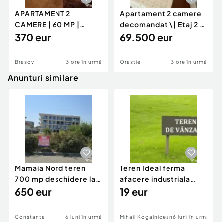
APARTAMENT 2
Apartament 2 camere
CAMERE | 60 MP |
decomandat \| Etaj 2 \|
GENERAL MOCIULSCHI
370 eur
50 mp \+ 8 mp ba
69.500 eur
| BALCON DE
Brasov
3 ore în urmă
Orastie
3 ore în urmă
Anunturi similare
Mamaia Nord teren
Teren Ideal ferma
700 mp deschidere la
afacere industriala
D24 si D25
650 eur
deschidere 71 ml la
19 eur
DN2A
Constanta
6 luni în urmă
Mihail Kogalniceanu
6 luni în urmă