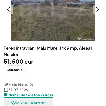
Locuri de munca
Utilaje agricole si industriale
Servicii
Piese auto si accesorii
Animale de companie
Dacia Duster
Afaceri și echipamente profesionale
Inchiriere Bunuri si Vehicule
Teren intravilan, Malu Mare, 1469 mp, Aleea I
Nucilor
51.500 eur
Companie
Malu Mare
,
DJ
31.07.2026
Număr de telefon
validat
Salvează la favorite