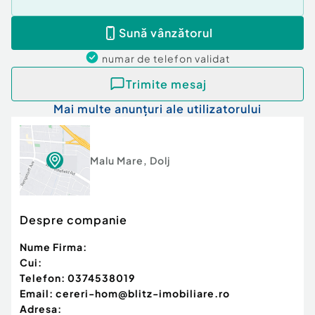
Sună vânzătorul
numar de telefon
validat
Trimite mesaj
Mai multe anunțuri ale utilizatorului
Malu Mare
,
Dolj
Despre companie
Nume Firma:
Cui:
Telefon:
0374538019
Email:
cereri-hom@blitz-imobiliare.ro
Adresa: