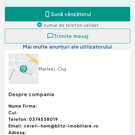
toate atuurile pentru un proiect de succes!
Cod ofertă / ID BLITZ: P157392
Sună vânzătorul
Id intern: P157392
numar de telefon
validat
Trimite mesaj
Mai multe anunțuri ale utilizatorului
Marisel
,
Cluj
Despre companie
Nume Firma:
Cui:
Telefon:
0374538019
Email:
cereri-hom@blitz-imobiliare.ro
Adresa: