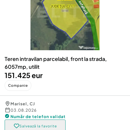
Locuri de munca
Utilaje agricole si industriale
Servicii
Piese auto si accesorii
Animale de companie
Dacia Duster
Afaceri și echipamente profesionale
Inchiriere Bunuri si Vehicule
Teren intravilan parcelabil, front la strada,
6057mp, utilit
151.425 eur
Companie
Marisel
,
CJ
03.08.2026
Număr de telefon
validat
Salvează la favorite