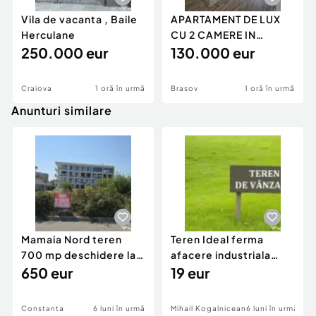
Vila de vacanta , Baile
APARTAMENT DE LUX
Herculane
CU 2 CAMERE IN
250.000 eur
AVANGARDEN 3
130.000 eur
Craiova
1 oră în urmă
Brasov
1 oră în urmă
Anunturi similare
Mamaia Nord teren
Teren Ideal ferma
700 mp deschidere la
afacere industriala
D24 si D25
650 eur
deschidere 71 ml la
19 eur
DN2A
Constanta
6 luni în urmă
Mihail Kogalniceanu
6 luni în urmă