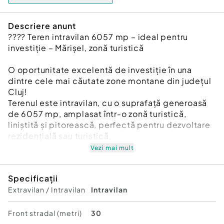
Descriere anunt
???? Teren intravilan 6057 mp – ideal pentru
investiție – Mărișel, zonă turistică
O oportunitate excelentă de investiție în una
dintre cele mai căutate zone montane din județul
Cluj!
Terenul este intravilan, cu o suprafață generoasă
de 6057 mp, amplasat într-o zonă turistică,
liniștită și pitorească, perfectă pentru dezvoltare
rezidențială sau turistică,
Vezi mai mult
???? Localizare: Mărișel – acces facil din drumul
principal, zonă cu potențial ridicat de dezvoltare.
Specificații
???? Caracteristici:
Extravilan / Intravilan
Intravilan
Teren îngrădit, cu front la strada principală
Front stradal (metri)
30
Priveliste si panorama mirifica peste Marisel