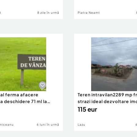
t
8 zile în urmă
Piatra Neamt
eal ferma afacere
Teren intravilan2289 mp fr
la deschidere 71 ml la
strazi ideal dezvoltare im
115 eur
lniceanu
6 luni în urmă
Lazu