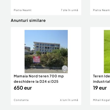
Piatra Neamt
7 zile în urmă
Piatra Neam
Anunturi similare
Mamaia Nord teren 700 mp
Teren Id
deschidere la D24 si D25
industria
650 eur
DN2A
19 eur
Constanta
6 luni în urmă
Mihail Koga