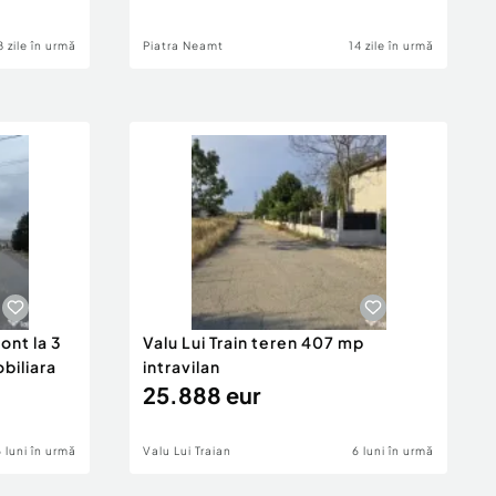
8 zile în urmă
Piatra Neamt
14 zile în urmă
ont la 3
Valu Lui Train teren 407 mp
obiliara
intravilan
25.888 eur
6 luni în urmă
Valu Lui Traian
6 luni în urmă