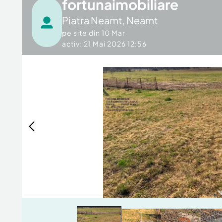
fortunaimobiliare
Piatra Neamt
,
Neamt
pe site din
10 Mar
activ: 21 Mai 2026 12:56