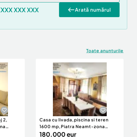
XXXX XXX XXX
Arată numărul
Toate anunturile
j 2,
Casa cu livada,piscina si teren
ona
1600 mp,Piatra Neamt-zona
Ciritei
180.000 eur