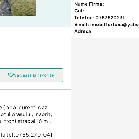
Nume Firma:
Cui:
Telefon:
0787820231
Email:
imobilfortuna@yah
Adresa:
Salvează la favorite
e ( apa, curent, gaz,
otul orasului, insorit,
 front stradal 16 ml,
 la tel.0755.270.041.