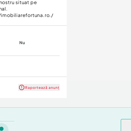
nostru situat pe
nal.
/imobiliarefortuna.ro./
Nu
Raportează anunț