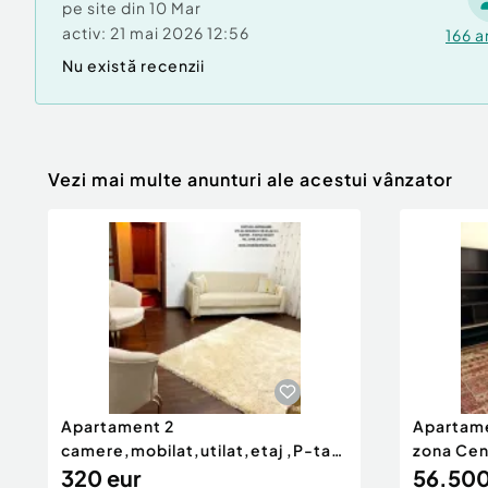
pe site din
10 Mar
activ:
21 mai 2026 12:56
166
a
Nu există recenzii
Vezi mai multe anunturi ale acestui vânzator
Apartament 2
Apartame
camere,mobilat,utilat,etaj ,P-ta
zona Cen
M.Kogalniceanu
320 eur
Scolar
56.500