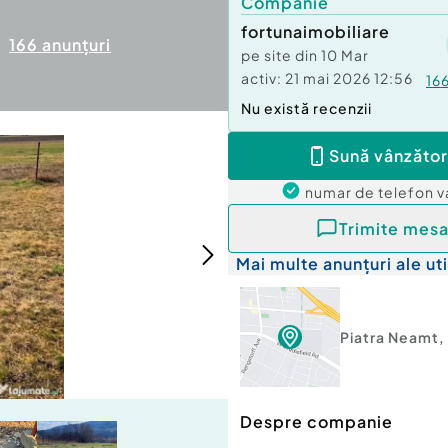
Companie
fortunaimobiliare
166
anunțuri
pe site din
10 Mar
activ:
21 mai 2026 12:56
16
Nu există recenzii
Sună vânzător
numar de telefon
v
Trimite mesa
Mai multe anunțuri ale uti
Piatra Neamt
,
Despre companie