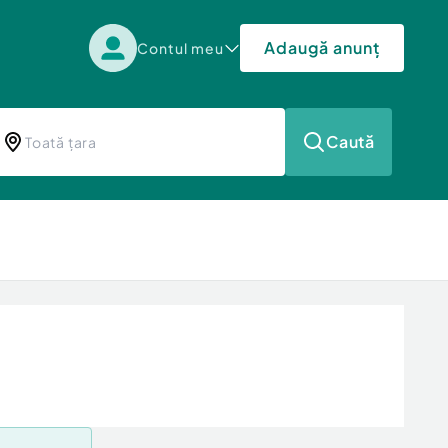
Adaugă anunț
Contul meu
Caută