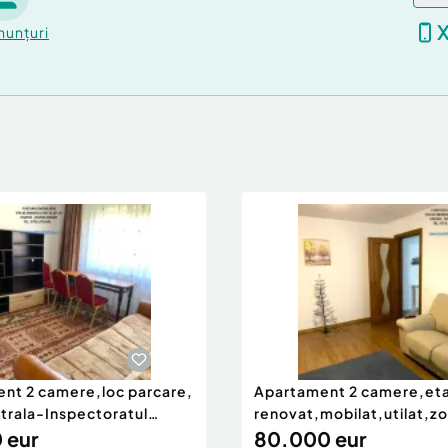
nunțuri
nt 2 camere,loc parcare,
Apartament 2 camere,eta
trala-Inspectoratul
renovat,mobilat,utilat,z
 eur
Centrala ITM
80.000 eur