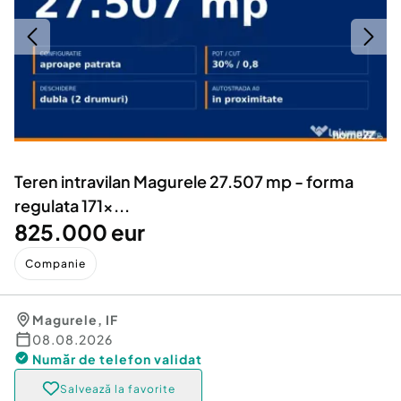
Locuri de munca
Utilaje agricole si industriale
Servicii
Piese auto si accesorii
Animale de companie
Dacia Duster
Afaceri și echipamente profesionale
Inchiriere Bunuri si Vehicule
Teren intravilan Magurele 27.507 mp - forma
regulata 171x...
825.000 eur
Companie
Magurele
,
IF
08.08.2026
Număr de telefon
validat
Salvează la favorite