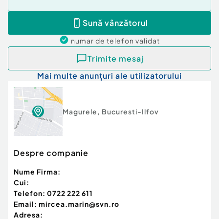
Sună vânzătorul
numar de telefon
validat
Trimite mesaj
Mai multe anunțuri ale utilizatorului
Magurele
,
Bucuresti-Ilfov
Despre companie
Nume Firma:
Cui:
Telefon:
0722 222 611
Email:
mircea.marin@svn.ro
Adresa: