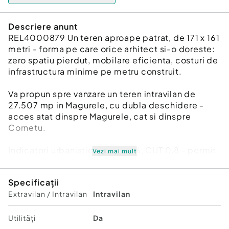
Descriere anunt
REL4000879 Un teren aproape patrat, de 171 x 161
metri - forma pe care orice arhitect si-o doreste:
zero spatiu pierdut, mobilare eficienta, costuri de
infrastructura minime pe metru construit.
Va propun spre vanzare un teren intravilan de
27.507 mp in Magurele, cu dubla deschidere -
acces atat dinspre Magurele, cat si dinspre
Cornetu.
Indicatori urbanistici: POT 30%, CUT 0,8 - permit
Vezi mai mult
construirea a pana la aproximativ 8.250 mp
amprenta la sol si aproximativ 22.000 mp
Specificații
desfasurati, pentru dezvoltari rezidentiale,
Extravilan / Intravilan
Intravilan
comerciale sau industriale. Valorile finale se
confirma prin certificatul de urbanism.
Utilități
Da
Cel mai mare dintre loturile disponibile in zona -