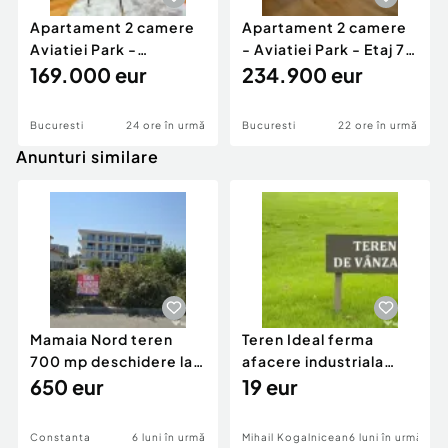
Apartament 2 camere
Apartament 2 camere
Aviatiei Park -
- Aviatiei Park - Etaj 7 -
Amenajat Modern -
169.000 eur
Mobilat - ...
234.900 eur
Etaj 5
Bucuresti
24 ore în urmă
Bucuresti
22 ore în urmă
Anunturi similare
Mamaia Nord teren
Teren Ideal ferma
700 mp deschidere la
afacere industriala
D24 si D25
650 eur
deschidere 71 ml la
19 eur
DN2A
Constanta
6 luni în urmă
Mihail Kogalniceanu
6 luni în urmă