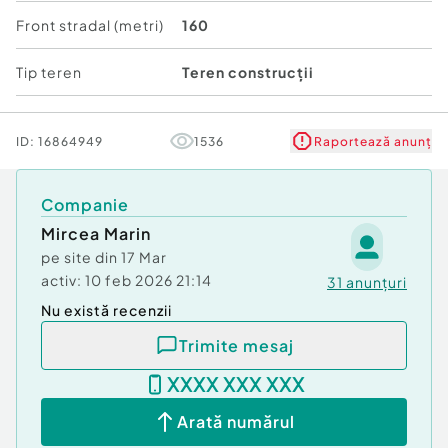
potrivit pentru un dezvoltator care cauta scara si
Front stradal (metri)
160
eficienta, la cateva minute de autostrada A0.
Tip teren
Teren construcții
Pentru planuri de situatie, extras CF si vizionari
contactati reprezentantul de vanzari. ...
ID:
16864949
1536
Raportează anunț
Comision cumpărător:
3%
Companie
Mircea Marin
pe site din
17 Mar
activ:
10 feb 2026 21:14
31
anunțuri
Nu există recenzii
Trimite mesaj
XXXX XXX XXX
Arată numărul