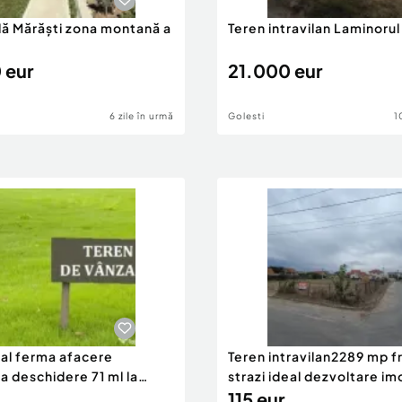
lă Mărăști zona montană a
Teren intravilan Laminorul
 eur
21.000 eur
6 zile în urmă
Golesti
1
eal ferma afacere
Teren intravilan2289 mp fr
la deschidere 71 ml la
strazi ideal dezvoltare im
115 eur