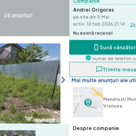
Companie
Andrei Grigoras
26
anunțuri
pe site din
5 Mai
activ:
10 feb 2026 21:14
26
Nu există recenzii
Sună vânzător
numar de telefon
v
Trimite mesa
Mai multe anunțuri ale uti
Mandresti Mun
Vrancea
Despre companie