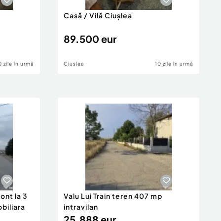
Casă / Vilă Ciușlea
89.500 eur
0 zile în urmă
Ciuslea
10 zile în urmă
ont la 3
Valu Lui Train teren 407 mp
obiliara
intravilan
25.888 eur