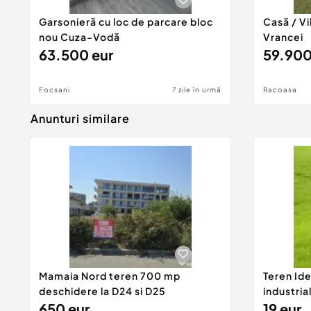
Garsonieră cu loc de parcare bloc
Casă / Vi
nou Cuza-Vodă
Vrancei
63.500 eur
59.900
Focsani
7 zile în urmă
Racoasa
Anunturi similare
Mamaia Nord teren 700 mp
Teren Id
deschidere la D24 si D25
industria
650 eur
DN2A
19 eur