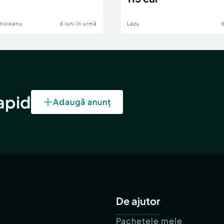
lniceanu
6 luni în urmă
Lazu
rapid
Adaugă anunț
De ajutor
Pachetele mele