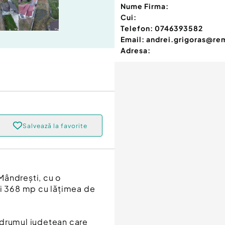
Nume Firma:
Cui:
Telefon:
0746393582
Email:
andrei.grigoras@re
Adresa:
Salvează la favorite
 Mândrești, cu o
ii 368 mp cu lățimea de
 drumul județean care