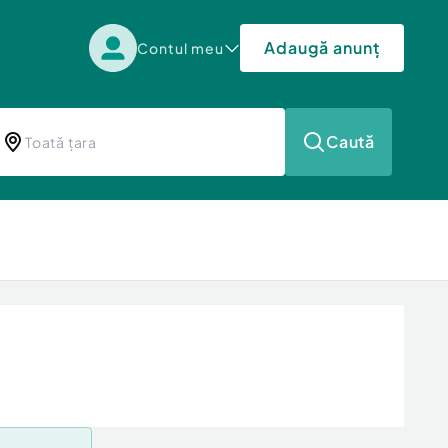
Adaugă anunț
Contul meu
Caută