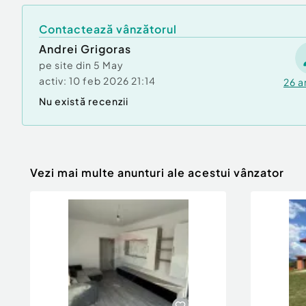
Zonă cu potențial de dezvoltare
Contactează vânzătorul
Pentru mai multe detalii sau vizionare, nu ezit
Andrei Grigoras
pe site din
5 May
activ:
10 feb 2026 21:14
26
a
Nu există recenzii
Vezi mai multe anunturi ale acestui vânzator