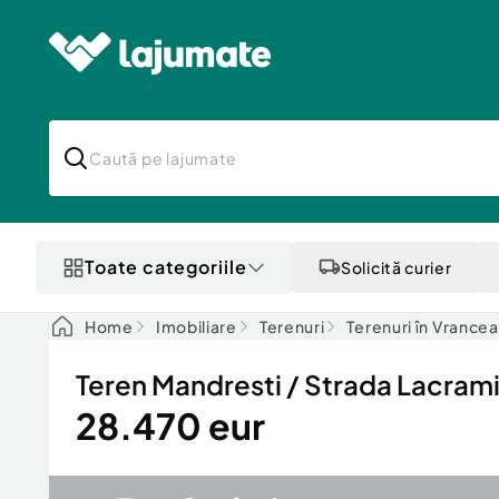
Toate categoriile
Solicită curier
Home
Imobiliare
Terenuri
Terenuri în Vrancea
Teren Mandresti / Strada Lacram
28.470 eur