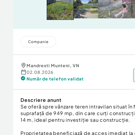
Companie
Mandresti Munteni
,
VN
02.08.2026
Număr de telefon
validat
Descriere anunt
Se oferă spre vânzare teren intravilan situat în
suprafață de 949 mp, din care curți construcț
14 m, ideal pentru investiție sau construcție.
Proprietatea beneficiază de acces imediat la