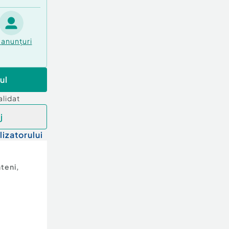
anunțuri
ul
alidat
j
lizatorului
teni
,