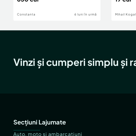
Constanta
6 luni în urmă
Mihail Koga
Vinzi și cumperi simplu și 
Secțiuni Lajumate
Auto, moto și ambarcațiuni