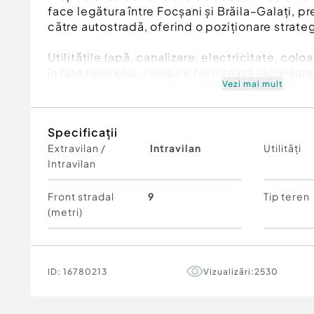
face legătura între Focșani și Brăila–Galați, p
către autostradă, oferind o poziționare strate
Utilitățile (apă, canalizare, electricitate, colo
în fața terenului, ceea ce facilitează racordar
Vezi mai mult
dezvoltare, cu potențial ridicat pentru proiect
comerciale.
Specificații
Avantaje:
Extravilan /
Intravilan
Utilități
Intravilan
Suprafață: 949 mp
Intravilan
Front stradal
9
Tip teren
(metri)
Deschidere la drum județean
Acces rapid către autostradă
ID:
16780213
Vizualizări:
2530
Utilități la limita proprietății