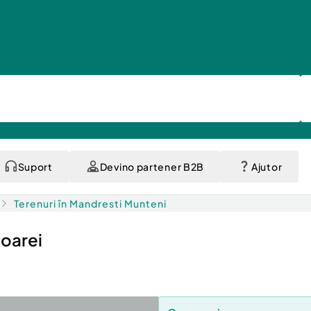
Suport
Devino partener B2B
Ajutor
Terenuri în Mandresti Munteni
ioarei