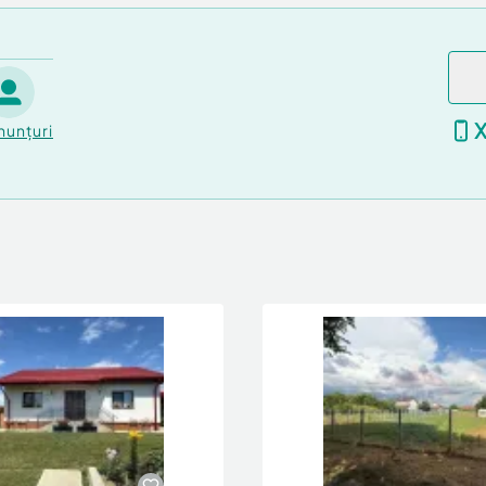
ați să mă contactați.
nunțuri