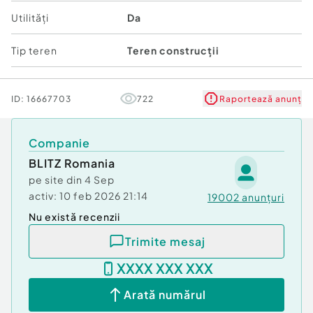
Utilități
Da
Plan, fără înclinație, ideal pentru construcție
Tip teren
Teren construcții
Utilități disponibile în zonă
Potrivit pentru parcelare, case de vacanță,
ID:
16667703
722
Raportează anunț
pensiuni sau dezvoltări rezidențiale
✅ Avantaje:
Companie
BLITZ Romania
Zonă turistică apreciată, cu cerere crescută
pe site din
4 Sep
pentru construcții noi
activ:
10 feb 2026 21:14
19002
anunțuri
Poziție excelentă, accesibilă tot timpul anului
Nu există recenzii
Trimite mesaj
O investiție sigură, cu potențial de creștere a
valorii în timp
XXXX XXX XXX
???? Contactează-ne pentru mai multe informații
Arată numărul
sau pentru a programa o vizionare. Acest teren are