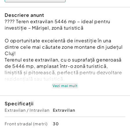
Descriere anunt
???? Teren extravilan 5446 mp – ideal pentru
investiție – Mărișel, zonă turistică
O oportunitate excelentă de investiție în una
dintre cele mai căutate zone montane din județul
Cluj!
Terenul este extravilan, cu o suprafață generoasă
de 5446 mp, amplasat într-o zonă turistică,
liniștită și pitorească, perfectă pentru dezvoltare
rezidențială sau turistică,
Vezi mai mult
???? Localizare: Mărișel – acces facil din drumul
principal, zonă cu potențial ridicat de dezvoltare.
Specificații
???? Caracteristici:
Extravilan / Intravilan
Extravilan
Teren îngrădit, cu front la strada principală
Front stradal (metri)
30
Priveliste si panorama mirifica peste Marisel