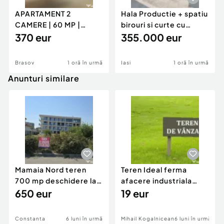
APARTAMENT 2
Hala Productie + spatiu
CAMERE | 60 MP |
birouri si curte cu
GENERAL MOCIULSCHI
370 eur
acces TIR - Danc
355.000 eur
| BALCON DE
Brasov
1 oră în urmă
Iasi
1 oră în urmă
Anunturi similare
Mamaia Nord teren
Teren Ideal ferma
700 mp deschidere la
afacere industriala
D24 si D25
650 eur
deschidere 71 ml la
19 eur
DN2A
Constanta
6 luni în urmă
Mihail Kogalniceanu
6 luni în urmă