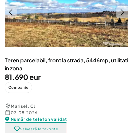
Locuri de munca
Utilaje agricole si industriale
Servicii
Piese auto si accesorii
Animale de companie
Dacia Duster
Afaceri și echipamente profesionale
Inchiriere Bunuri si Vehicule
Teren parcelabil, front la strada, 5446mp, utilitati
in zona
81.690 eur
Companie
Marisel
,
CJ
03.08.2026
Număr de telefon
validat
Salvează la favorite