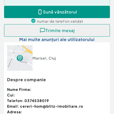
toate atuurile pentru un proiect de succes!
Cod ofertă / ID BLITZ: P157404
Sună vânzătorul
Id intern: P157404
numar de telefon
validat
Trimite mesaj
Mai multe anunțuri ale utilizatorului
Marisel
,
Cluj
Despre companie
Nume Firma:
Cui:
Telefon:
0374538019
Email:
cereri-hom@blitz-imobiliare.ro
Adresa: