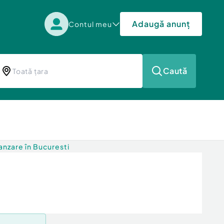
Adaugă anunț
Contul meu
Caută
nzare în Bucuresti