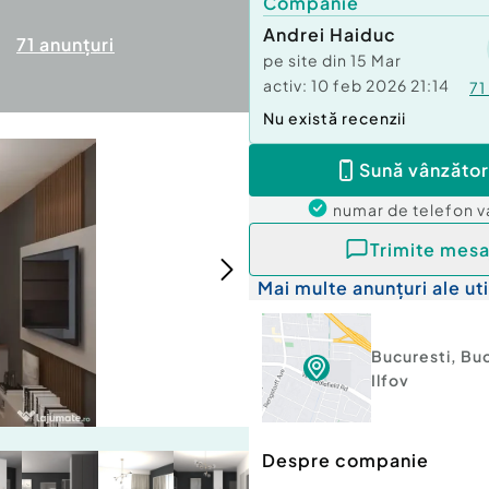
Companie
Andrei Haiduc
71
anunțuri
pe site din
15 Mar
activ:
10 feb 2026 21:14
71
Nu există recenzii
Sună vânzător
numar de telefon
v
Trimite mesa
Mai multe anunțuri ale uti
Bucuresti
,
Buc
Ilfov
Despre companie