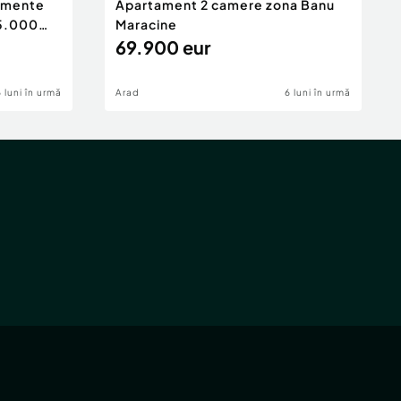
tamente
Apartament 2 camere zona Banu
65.000
Maracine
69.900 eur
6 luni în urmă
Arad
6 luni în urmă