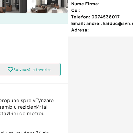
Nume Firma:
Cui:
Telefon:
0374538017
Email:
andrei.haiduc@svn.
Adresa:
Salvează la favorite
 propune spre vГўnzare
samblu rezidenИ›ial
staИ›iei de metrou
ivist, cu doar 76 de