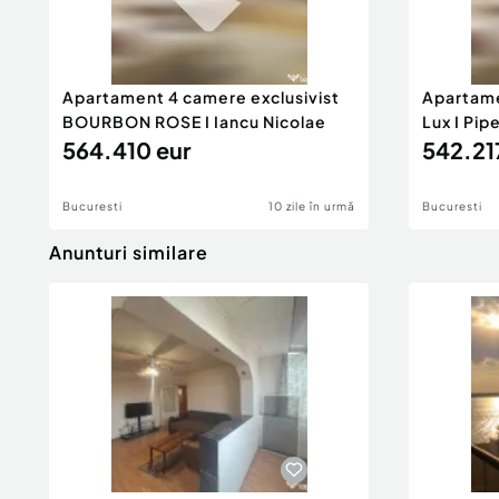
Apartament 4 camere exclusivist
Apartame
BOURBON ROSE I Iancu Nicolae
Lux I Pip
564.410 eur
542.21
Bucuresti
10 zile în urmă
Bucuresti
Anunturi similare