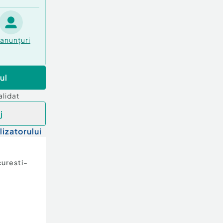
anunțuri
ul
alidat
j
lizatorului
uresti-