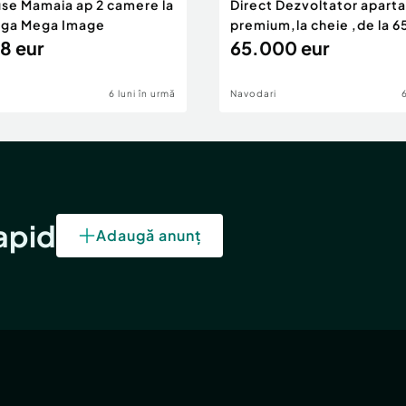
use Mamaia ap 2 camere la
Direct Dezvoltator apar
nga Mega Image
premium,la cheie ,de la 
8 eur
eur
65.000 eur
6 luni în urmă
Navodari
rapid
Adaugă anunț