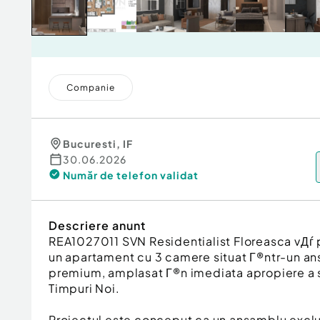
Companie
Bucuresti
,
IF
30.06.2026
Număr de telefon
validat
Descriere anunt
REA1027011 SVN Residentialist Floreasca vДѓ
un apartament cu 3 camere situat Г®ntr-un an
premium, amplasat Г®n imediata apropiere a 
Timpuri Noi.
Proiectul este conceput ca un ansamblu exclus