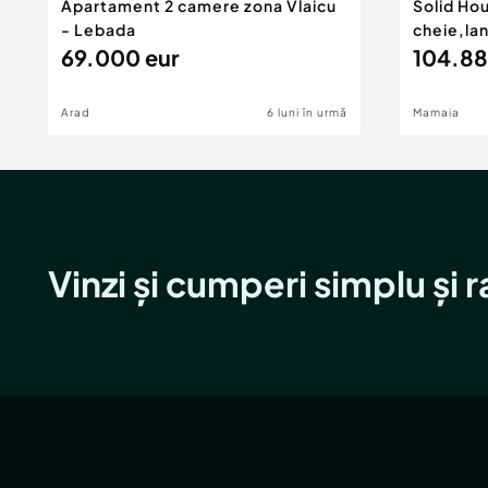
Apartament 2 camere zona Vlaicu
Solid Ho
- Lebada
cheie,la
69.000 eur
104.88
Arad
6 luni în urmă
Mamaia
Vinzi și cumperi simplu și 