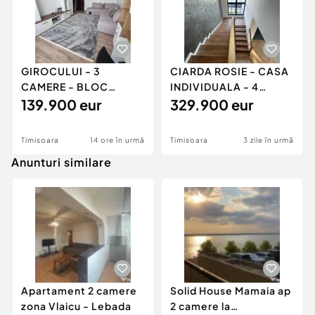
GIROCULUI - 3
CIARDA ROSIE - CASA
CAMERE - BLOC
INDIVIDUALA - 4
IZOLAT - RENOVAT - 2
139.900 eur
CAMERE - 3 BAI -
329.900 eur
BAI - ETAJ
PANOURI
Timisoara
14 ore în urmă
Timisoara
3 zile în urmă
Anunturi similare
Apartament 2 camere
Solid House Mamaia ap
zona Vlaicu - Lebada
2 camere la