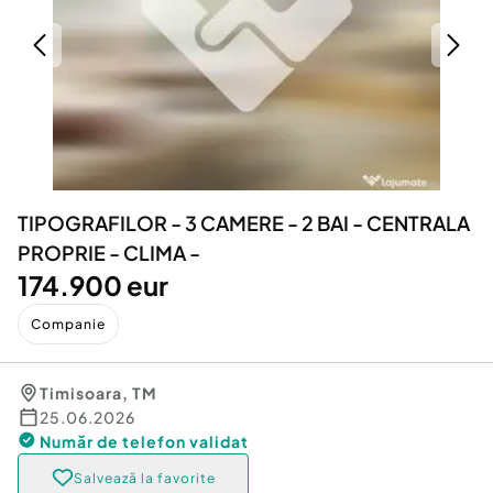
Locuri de munca
Utilaje agricole si industriale
Servicii
Piese auto si accesorii
Animale de companie
Dacia Duster
Afaceri și echipamente profesionale
Inchiriere Bunuri si Vehicule
TIPOGRAFILOR - 3 CAMERE - 2 BAI - CENTRALA
PROPRIE - CLIMA -
174.900 eur
Companie
Timisoara
,
TM
25.06.2026
Număr de telefon
validat
Salvează la favorite