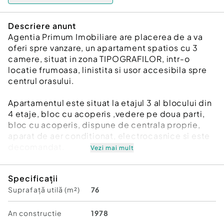
Descriere anunt
Agentia Primum Imobiliare are placerea de a va
oferi spre vanzare, un apartament spatios cu 3
camere, situat in zona TIPOGRAFILOR, intr-o
locatie frumoasa, linistita si usor accesibila spre
centrul orasului.
Apartamentul este situat la etajul 3 al blocului din
4 etaje, bloc cu acoperis ,vedere pe doua parti,
bloc cu acoperis, dispune de centrala proprie,
aparat de aer conditionat, electrocasnice si este
decomandat.
Vezi mai mult
Compartimentare: - 2 holuri de acces - 1
Specificații
bucatarie mobilata utilata - 1 living mobilat - 2
Suprafață utilă (m²)
76
dormitoare mobilate - 2 bai cu geam - 1 balcon
inchis in termopan - boxa la subsol inscrisa in CF.
An constructie
1978
Informatiile cu caracter tehnic ne sunt furnizate