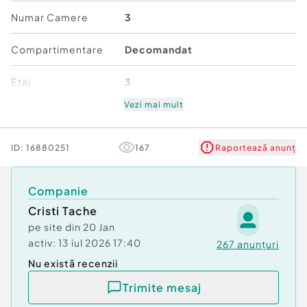
de catre proprietar.
Numar Camere
3
Apartamentul se vinde cum se vede in poze. Se
Compartimentare
Decomandat
accepta credit bancar! Ne angajam sa va oferim
consultanta imobiliara si financiara pe toata
Etaj
3
durata procesului de tranzactie. Mai multe detalii
telefoni
Vezi mai mult
Număr niveluri imobil
4
Confort:
1
Stare
Bună
ID:
16880251
167
Raportează anunț
Tip imobil:
Bloc de apartamente
Număr Băi:
2
Comfort
1
Companie
Cristi Tache
pe site din
20 Jan
activ:
13 iul 2026 17:40
267
anunțuri
Nu există recenzii
Trimite mesaj