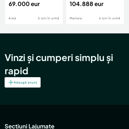
69.000 eur
cheie,langa Mega
104.888 eur
Image
Arad
6 luni în urmă
Mamaia
6 luni în urmă
Vinzi și cumperi simplu și
rapid
Adaugă anunț
Secțiuni Lajumate