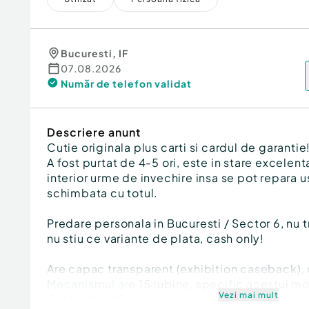
Bucuresti
,
IF
07.08.2026
Număr de telefon
validat
Descriere anunt
Cutie originala plus carti si cardul de garantie
A fost purtat de 4-5 ori, este in stare excelen
interior urme de invechire insa se pot repara u
schimbata cu totul.
Predare personala in Bucuresti / Sector 6, nu t
nu stiu ce variante de plata, cash only!
Are capac transparent (exhibition caseback), 
Mecanismul are 15 rubine, specific acestui m
Vezi mai mult
Cristal de safir.