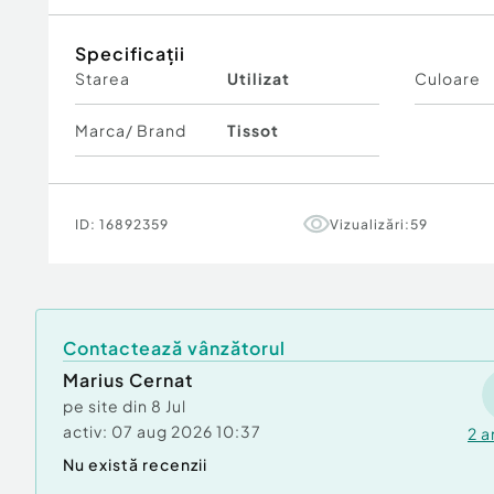
Rezistență la apă 3 bar (30 m).
carcasă Rose Gold PVD,
Specificații
cadran antracit/negru,
Starea
Utilizat
Culoare
curea neagră din piele,
mecanism automat cronograf.
Marca/ Brand
Tissot
ID:
16892359
Vizualizări:
59
Contactează vânzătorul
Marius Cernat
pe site din
8 Jul
activ:
07 aug 2026 10:37
2
a
Nu există recenzii