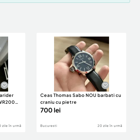
arider
Ceas Thomas Sabo NOU barbati cu
, WR200m
craniu cu pietre
700 lei
 zile în urmă
Bucuresti
20 zile în urmă