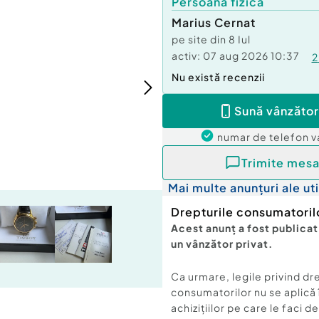
Persoană fizică
Marius Cernat
pe site din
8 Iul
activ:
07 aug 2026 10:37
2
Nu există recenzii
Sună vânzător
numar de telefon
v
Trimite mesa
Mai multe anunțuri ale uti
Drepturile consumatoril
Acest anunț a fost publicat
un vânzător privat.
Ca urmare, legile privind dr
consumatorilor nu se aplică 
achizițiilor pe care le faci d