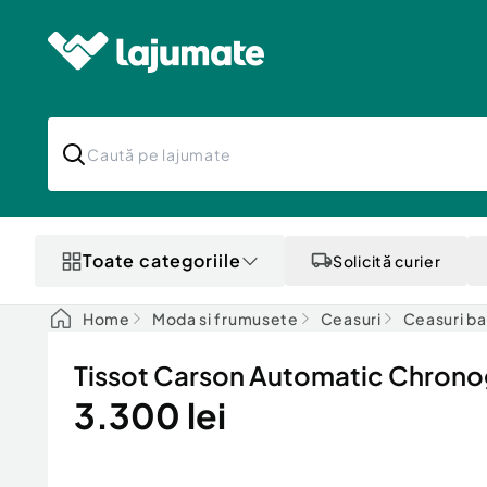
Toate categoriile
Solicită curier
Home
Moda si frumusete
Ceasuri
Ceasuri ba
Tissot Carson Automatic Chron
3.300 lei