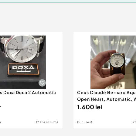
s Doxa Duca 2 Automatic
Ceas Claude Bernard Aqu
Open Heart, Automatic
r
IMPECABIL
1.600 lei
a
17 zile în urmă
Bucuresti
20