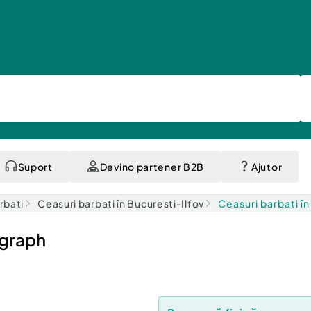
Suport
Devino partener B2B
Ajutor
rbati
Ceasuri barbati în Bucuresti-Ilfov
Ceasuri barbati în
ograph