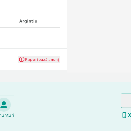
Argintiu
Raportează anunț
nunțuri