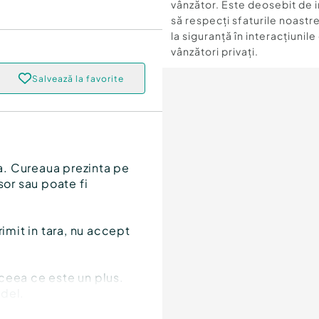
vânzător. Este deosebit de 
să respecți sfaturile noastre
la siguranță în interacțiunile
vânzători privați.
Salvează la favorite
!
ta. Cureaua prezinta pe
sor sau poate fi
rimit in tara, nu accept
ceea ce este un plus.
odel.