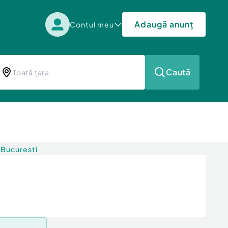
Adaugă anunț
Contul meu
Caută
 Bucuresti