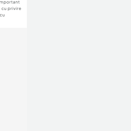
important
 cu privire
 cu