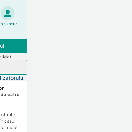
anunțuri
ul
alidat
j
lizatorului
or
 de către
epturile
în cazul
e la acest