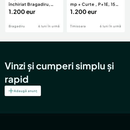
închiriat Bragadiru,
mp + Curte , P+1E, 150
curte 100 mp, pa...
1.200 eur
mp, zona Girocu
1.200 eur
Bragadiru
6 luni în urmă
Timisoara
6 luni în urmă
Vinzi și cumperi simplu și
rapid
Adaugă anunț