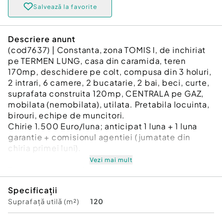
Salvează la favorite
Descriere anunt
(cod7637) | Constanta, zona TOMIS I, de inchiriat
pe TERMEN LUNG, casa din caramida, teren
170mp, deschidere pe colt, compusa din 3 holuri,
2 intrari, 6 camere, 2 bucatarie, 2 bai, beci, curte,
suprafata construita 120mp, CENTRALA pe GAZ,
mobilata (nemobilata), utilata. Pretabila locuinta,
birouri, echipe de muncitori.
Chirie 1.500 Euro/luna; anticipat 1 luna + 1 luna
garantie + comisionul agentiei (jumatate din
chiria primei luni).
Vezi mai mult
Pentru mai multe detalii sunati la numarul de
telefon 0723.556.573.
Specificații
Anunt publicat de agentia ORIENT IMOBILIAR.
Suprafață utilă (m²)
120
Număr niveluri imobil:
1