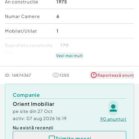
Număr Băi:
2
An constructie
1975
Curent
Apă
Numar Camere
6
Canalizare
Gaz
Mobilat/Utilat
1
Încălzire
Suprafata construita
170
(m²)
Vezi mai mult
Număr niveluri imobil
1
ID:
16874367
1250
Raportează anunț
Stare
Bună
Companie
Orient Imobiliar
pe site din
27 Oct
activ:
07 aug 2026 16:19
90
anunțuri
Nu există recenzii
Trimite mesaj