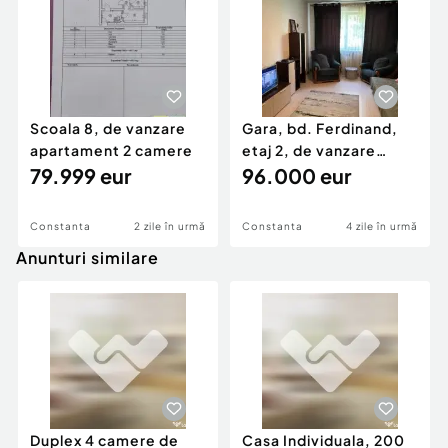
Scoala 8, de vanzare
Gara, bd. Ferdinand,
apartament 2 camere
etaj 2, de vanzare
79.999 eur
apartament 2 camere
96.000 eur
Constanta
2 zile în urmă
Constanta
4 zile în urmă
Anunturi similare
Duplex 4 camere de
Casa Individuala, 200