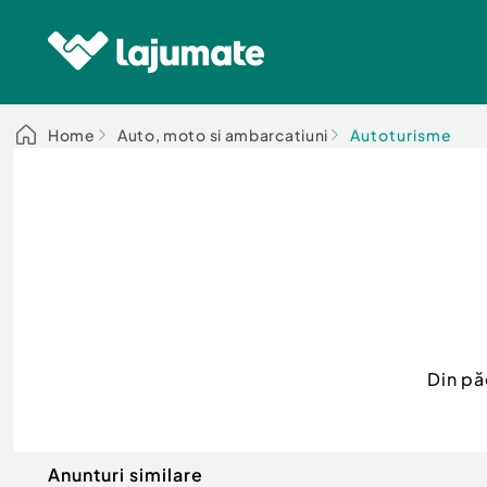
Home
Auto, moto si ambarcatiuni
Autoturisme
Din pă
Anunturi similare