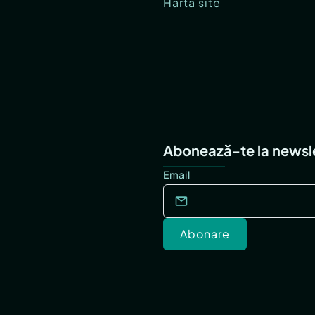
Hartă site
Abonează-te la newsl
Email
Abonare