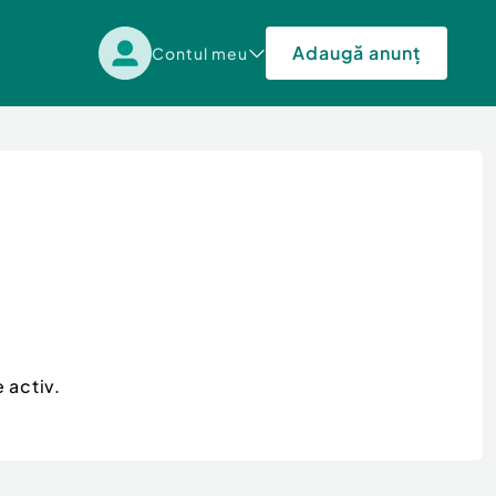
Adaugă anunț
Contul meu
 activ.