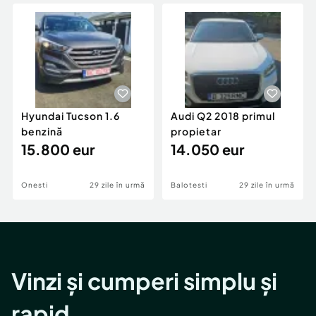
Locuri de munca
Utilaje agricole si industriale
Servicii
Piese auto si accesorii
Animale de companie
Dacia Duster
Afaceri și echipamente profesionale
Inchiriere Bunuri si Vehicule
Hyundai Tucson 1.6
Audi Q2 2018 primul
benzină
propietar
15.800 eur
14.050 eur
Onesti
29 zile în urmă
Balotesti
29 zile în urmă
Vinzi și cumperi simplu și
rapid