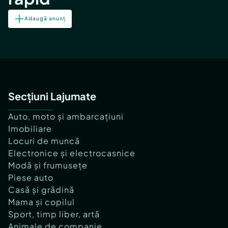
Adaugă anunț
Secțiuni Lajumate
Auto, moto și ambarcațiuni
Imobiliare
Locuri de muncă
Electronice și electrocasnice
Modă și frumusețe
Piese auto
Casă și grădină
Mama și copilul
Sport, timp liber, artă
Animale de companie