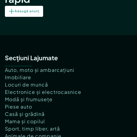
Adaugă anunț
Secțiuni Lajumate
Auto, moto și ambarcațiuni
Imobiliare
Locuri de muncă
Electronice și electrocasnice
Modă și frumusețe
Piese auto
Casă și grădină
Mama și copilul
Sport, timp liber, artă
Animale de companie