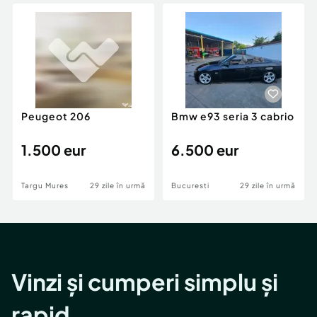
Locuri de munca
Utilaje agricole si industriale
Servicii
Piese auto si accesorii
Animale de companie
Dacia Duster
Afaceri și echipamente profesionale
Inchiriere Bunuri si Vehicule
Peugeot 206
Bmw e93 seria 3 cabrio
1.500 eur
6.500 eur
Targu Mures
29 zile în urmă
Bucuresti
29 zile în urmă
Vinzi și cumperi simplu și
rapid