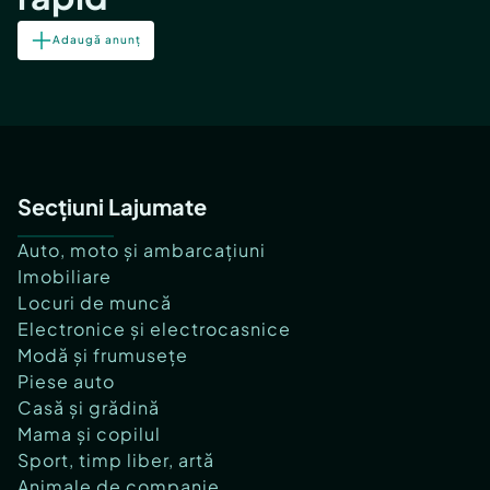
Adaugă anunț
Secțiuni Lajumate
Auto, moto și ambarcațiuni
Imobiliare
Locuri de muncă
Electronice și electrocasnice
Modă și frumusețe
Piese auto
Casă și grădină
Mama și copilul
Sport, timp liber, artă
Animale de companie