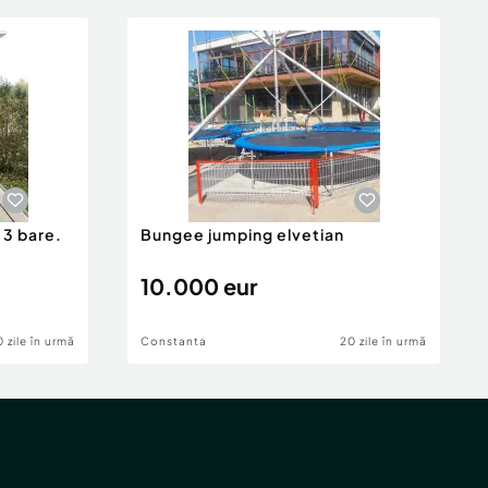
 3 bare.
Bungee jumping elvetian
10.000 eur
 zile în urmă
Constanta
20 zile în urmă