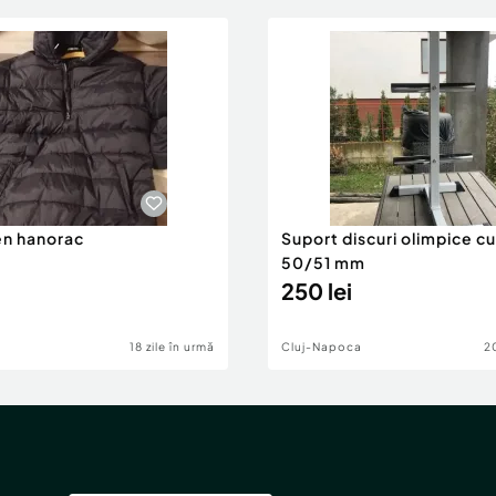
n hanorac
Suport discuri olimpice cu
50/51 mm
250 lei
18 zile în urmă
Cluj-Napoca
20