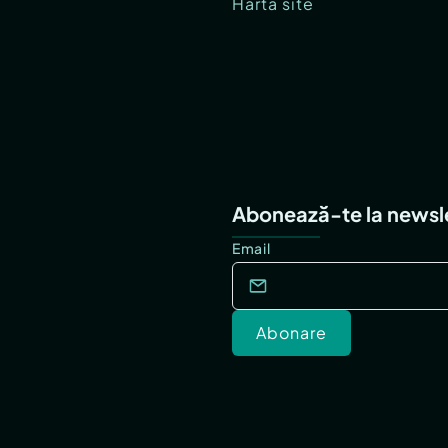
Hartă site
Abonează-te la newsl
Email
Abonare