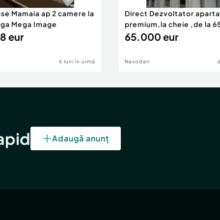
use Mamaia ap 2 camere la
Direct Dezvoltator apar
nga Mega Image
premium,la cheie ,de la 
8 eur
eur
65.000 eur
6 luni în urmă
Navodari
rapid
Adaugă anunț