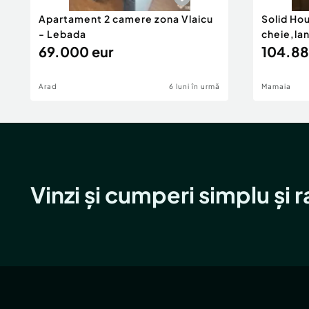
Apartament 2 camere zona Vlaicu
Solid Ho
- Lebada
cheie,la
69.000 eur
104.88
Arad
6 luni în urmă
Mamaia
Vinzi și cumperi simplu și 