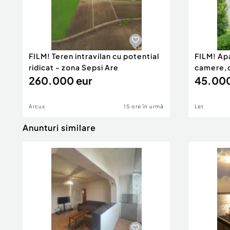
Tip imobil:
Bloc de apartamente
Număr Băi:
1
Comision cumpărător:
0%
FILM! Teren intravilan cu potential
FILM! Ap
ridicat - zona Sepsi Are
camere,
260.000 eur
garaj,1.
45.000
Arcus
15 ore în urmă
Let
Anunturi similare