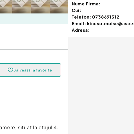
Nume Firma:
Cui:
Telefon:
0738691312
Email:
kincso.moise@asce
Adresa:
Salvează la favorite
ere, situat la etajul 4.