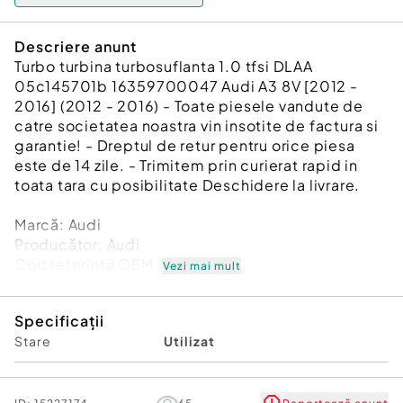
Descriere anunt
Turbo turbina turbosuflanta 1.0 tfsi DLAA
05c145701b 16359700047 Audi A3 8V [2012 -
2016] (2012 - 2016) - Toate piesele vandute de
catre societatea noastra vin insotite de factura si
garantie! - Dreptul de retur pentru orice piesa
este de 14 zile. - Trimitem prin curierat rapid in
toata tara cu posibilitate Deschidere la livrare.
Marcă: Audi
Producător: Audi
Cod referinţă OEM: 45935154
Vezi mai mult
Piesă: Turbo turbina turbosuflanta 1.0 tfsi DLAA
05c145701b 16359700047
Specificații
Garanție
Stare
Utilizat