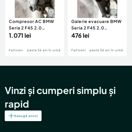
Compresor AC BMW
Galerie evacuare BMW
Seria 2 F45 2.0
Seria 2 F45 2.0
Motorina 2016
1.071 lei
Motorina 2016
476 lei
Falticeni
peste 56 ani în urmă
Falticeni
peste 56 ani în urmă
Vinzi și cumperi simplu și
rapid
Adaugă anunț