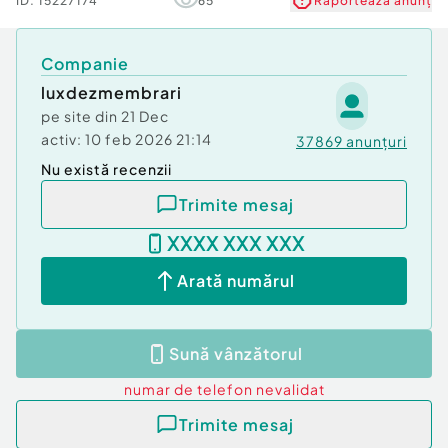
ID:
15227174
65
Raportează anunț
Companie
luxdezmembrari
pe site din
21 Dec
activ:
10 feb 2026 21:14
37869
anunțuri
Nu există recenzii
Trimite mesaj
XXXX XXX XXX
Arată numărul
Sună vânzătorul
numar de telefon
nevalidat
Trimite mesaj