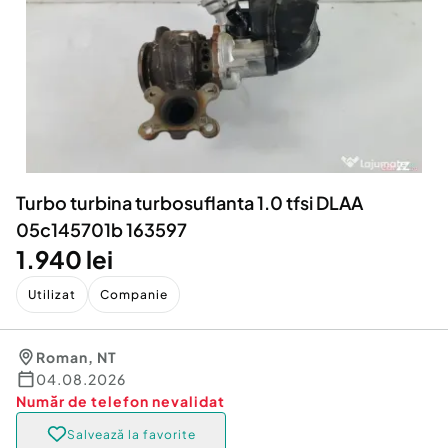
Locuri de munca
Utilaje agricole si industriale
Servicii
Piese auto si accesorii
Animale de companie
Dacia Duster
Afaceri și echipamente profesionale
Inchiriere Bunuri si Vehicule
Turbo turbina turbosuflanta 1.0 tfsi DLAA
05c145701b 163597
1.940 lei
Utilizat
Companie
Roman
,
NT
04.08.2026
Număr de telefon
nevalidat
Salvează la favorite