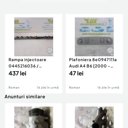
Rampa injectoare
Plafoniera 8e0947111a
0445216036 /
Audi A4 B6 [2000 -
780542302 3.0 d 313
437 lei
2005]
47 lei
cp N57D30
Roman
16 zile în urmă
Roman
16 zile în urmă
Anunturi similare