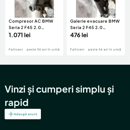
Compresor AC BMW
Galerie evacuare BMW
Seria 2 F45 2.0
Seria 2 F45 2.0
Motorina 2016
1.071 lei
Motorina 2016
476 lei
Falticeni
peste 56 ani în urmă
Falticeni
peste 56 ani în urmă
Vinzi și cumperi simplu și
rapid
Adaugă anunț