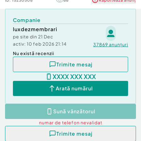
ID:
15230508
66
Raportează anunț
Companie
luxdezmembrari
pe site din
21 Dec
activ:
10 feb 2026 21:14
37869
anunțuri
Nu există recenzii
Trimite mesaj
XXXX XXX XXX
Arată numărul
Sună vânzătorul
numar de telefon
nevalidat
Trimite mesaj