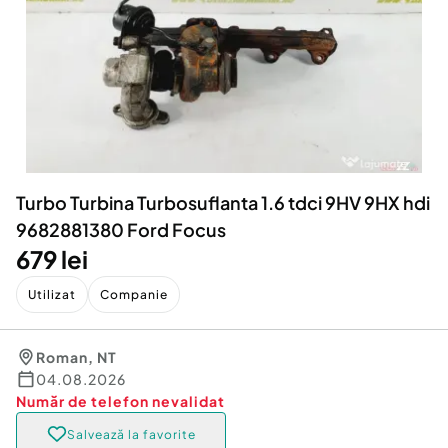
Locuri de munca
Utilaje agricole si industriale
Servicii
Piese auto si accesorii
Animale de companie
Dacia Duster
Afaceri și echipamente profesionale
Inchiriere Bunuri si Vehicule
Turbo Turbina Turbosuflanta 1.6 tdci 9HV 9HX hdi
9682881380 Ford Focus
679 lei
Utilizat
Companie
Roman
,
NT
04.08.2026
Număr de telefon
nevalidat
Salvează la favorite