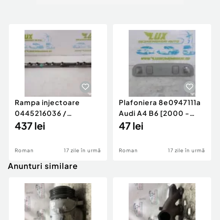
Rampa injectoare
Plafoniera 8e0947111a
0445216036 /
Audi A4 B6 [2000 -
780542302 3.0 d 313
437 lei
2005]
47 lei
cp N57D30
Roman
17 zile în urmă
Roman
17 zile în urmă
Anunturi similare