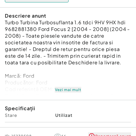
Descriere anunt
Turbo Turbina Turbosuflanta 1.6 tdci 9HV 9HX hdi
9682881380 Ford Focus 2 [2004 - 2008] (2004 -
2008) - Toate piesele vandute de catre
societatea noastra vin insotite de factura si
garantie! - Dreptul de retur pentru orice piesa
este de 14 zile. - Trimitem prin curierat rapid in
toata tara cu posibilitate Deschidere la livrare.
Marcă: Ford
Producător: Ford
Cod referinţă OEM: 47816038
Vezi mai mult
Piesă: Turbo Turbina Turbosuflanta 1.6 tdci 9HV
9HX hdi 9682881380
Specificații
Garanție
Stare
Utilizat