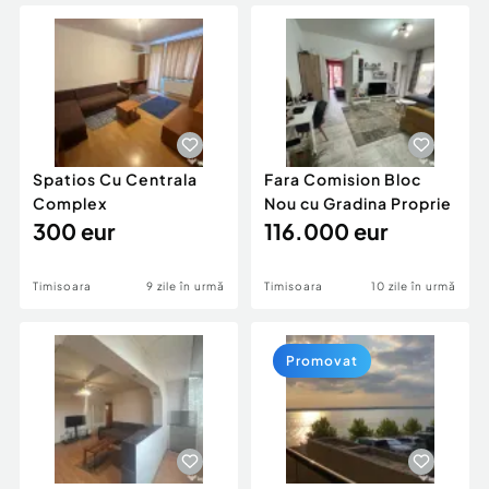
Locuri de munca
Utilaje agricole si industriale
Servicii
Piese auto si accesorii
Animale de companie
Dacia Duster
Afaceri și echipamente profesionale
Inchiriere Bunuri si Vehicule
Spatios Cu Centrala
Fara Comision Bloc
Complex
Nou cu Gradina Proprie
300 eur
116.000 eur
Timisoara
9 zile în urmă
Timisoara
10 zile în urmă
Promovat