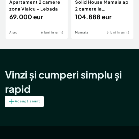
Apartament 2 camere
Solid House Mamaia ap
zona Vlaicu - Lebada
2 camere la
69.000 eur
cheie,langa Mega
104.888 eur
Image
Arad
6 luni în urmă
Mamaia
6 luni în urmă
Vinzi și cumperi simplu și
rapid
Adaugă anunț