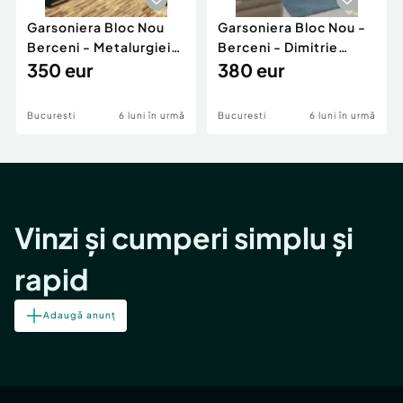
Garsoniera Bloc Nou
Garsoniera Bloc Nou -
Berceni - Metalurgiei
Berceni - Dimitrie
Park - Postalionul
350 eur
Leonida
380 eur
Bucuresti
6 luni în urmă
Bucuresti
6 luni în urmă
Vinzi și cumperi simplu și
rapid
Adaugă anunț