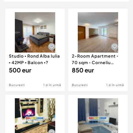
Locuri de munca
Utilaje agricole si industriale
Servicii
Piese auto si accesorii
Animale de companie
Dacia Duster
Afaceri și echipamente profesionale
Inchiriere Bunuri si Vehicule
Studio ▪️ Rond Alba Iulia
2-Room Apartment ◦
▪️ 42MP ▪️ Balcon ▪?
70 sqm ◦ Corneliu
500 eur
Coposu Boulevard ??
850 eur
Bucuresti
1 zi în urmă
Bucuresti
1 zi în urmă