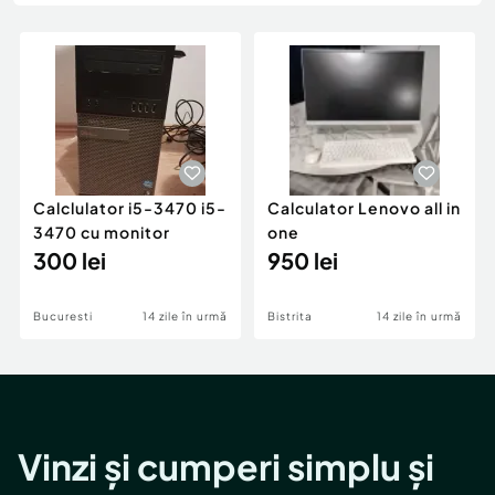
Locuri de munca
Utilaje agricole si industriale
Servicii
Piese auto si accesorii
Animale de companie
Dacia Duster
Afaceri și echipamente profesionale
Inchiriere Bunuri si Vehicule
Calclulator i5-3470 i5-
Calculator Lenovo all in
3470 cu monitor
one
300 lei
950 lei
Bucuresti
14 zile în urmă
Bistrita
14 zile în urmă
Vinzi și cumperi simplu și